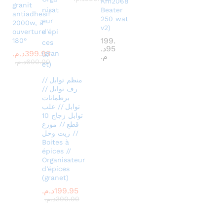
Km2068
granit
Beater
antiadhesif
250 wat
2000w, à
v2)
ouverture
199.
180°
95
د.
399.95
د.م.
م.
600.00
د.م.
منظم توابل //
رف توابل //
برطمانات
توابل // علب
توابل زجاج 10
قطع // موزع
زيت وخل //
Boites à
épices //
Organisateur
d’épices
(granet)
199.95
د.م.
300.00
د.م.