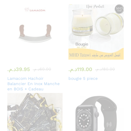
119.00
د.م.
39.95
د.م.
180.00
د.م.
60.00
د.م.
Lamacom Hachoir
bougie 5 piece
Balancier En Inox Manche
en BOIS + Cadeau