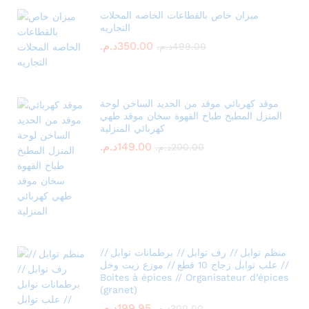
ميزان خاص بالقطاعات الخاصه المحلات
التجاريه
350.00
د.م.
499.00
د.م.
موقد كهربائي موقد من الحديد الساخن لوحة
المنزل المطبخ طباخ القهوة سخان موقد طهي
كهربائي المنزلية
149.00
د.م.
200.00
د.م.
منظم توابل // رف توابل // برطمانات توابل //
علب توابل زجاج 10 قطع // موزع زيت وخل //
Boites à épices // Organisateur d’épices
(granet)
199.95
د.م.
300.00
د.م.