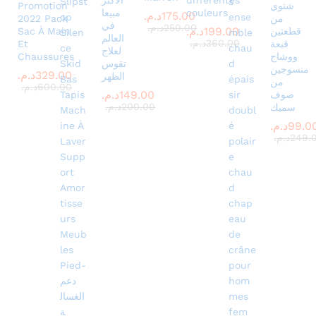
شتوي
Promotion
couleurs
مبيعا
175.00
د.م.
من
2022 Pack
في
250.00
د.م.
199.00
د.م.
قطعتين
Sac À Main
العالم
360.00
د.م.
قبعة
Et
لعلاج
ووشاح
Chaussures
تقوس
منسوجين
329.00
د.م.
الظهر
من
600.00
د.م.
149.00
د.م.
صوف
200.00
د.م.
سميك
99.0
د.م.
249.
د.م.