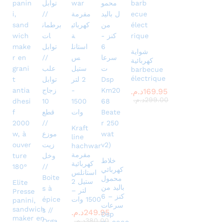
شواية
كهربائية
barbecue
électrique
169.95
د.م.
299.00
د.م.
Kraft
line
hachwar
مفرمة
خلاط
كهربائية
كهربائي
استانلس
محمول
ستيل 2
Elite
باليد من
لتر –
Presse
كنز – 6
1500 وات
panini,
سرعات
sandwich
249.95
د.م.
Dsp
maker en
380.00
د.م.