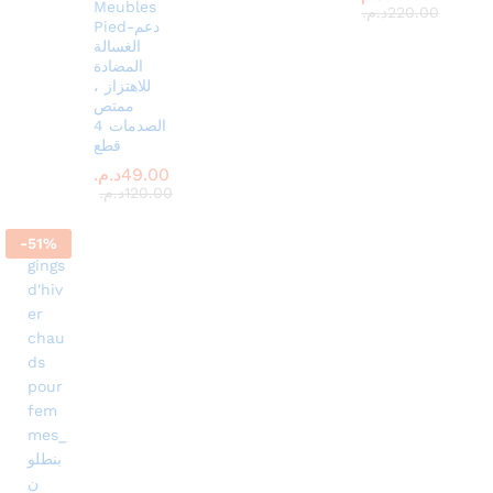
Meubles
220.00
د.م.
Pied-دعم
الغسالة
المضادة
للاهتزاز ،
ممتص
الصدمات 4
قطع
49.00
د.م.
120.00
د.م.
-
51
%