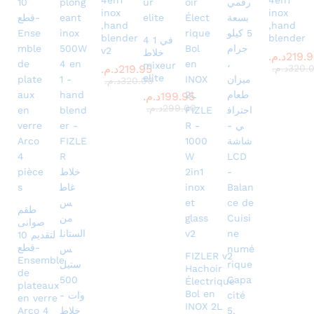
4en1
4en1
inox
inox
,hand
,hand
blender
blender
4 في 1
v2
خلاط
219.
د.م.
mixeur
320.
د.م.
219.95
د.م.
elite
320.00
د.م.
199.95
د.م.
299.00
د.م.
طقم
صوانى
لتقديم 10
قطع-
FIZLER v2
Ensemble
Hachoir
de
Électrique
plateaux
Bol en
en verre
INOX 2L
Arco 4