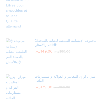
😍مجموعة الإبتسامة الطبيعية للعناية بالصحة
الفم والأسنان😍
149.00
د.م.
350.00
د.م.
ميزان لوزن المقادير و الفواكه و مستلزمات
المائده
179.00
د.م.
250.00
د.م.