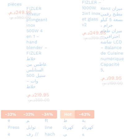
FIZLER –
pièces
1000W
Kenz ميزان
FIZLER
249.95
د.م.
2in1 inox
مطبخ رقمي
Mixeur
350.00
د.م.
et glass
بسعة 5 كيلو
plongeant
v2
جرام ،
inox
ميزان طعام
500W 4
249.95
د.م.
احترافي –
en 1 –
399.00
د.م.
شاشة LCD
hand
blender –
– Balance
FIZLER
de Cuisine
numérique
خلاط
Capacité
غاطس من
5,
الستانلس
ستيل 500
99.95
د.م.
وات –
150.00
د.م.
خلاط
219.95
د.م.
350.00
د.م.
-
33
%
-
33
%
-
34
%
Hot
-
43
%