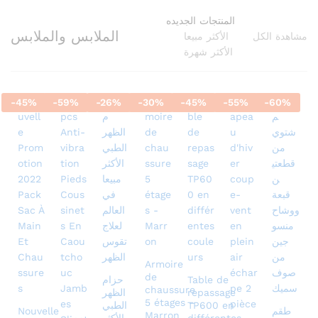
المنتجات الجديده
الملابس والملابس
مشاهدة الكل
الأكثر مبيعا
الأكثر شهرة
-
45
%
-
59
%
-
26
%
-
30
%
-
45
%
-
55
%
-
60
%
Armoire
de
Table de
حزام
chaussure
repassage
الظهر
5 étages –
TP600 en
الطبي
طقم
Nouvelle
Marron
différentes
الأكثر