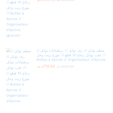
منظم توابل // رف توابل // برطمانات توابل //
علب توابل زجاج 10 قطع // موزع زيت وخل //
Boites à épices // Organisateur d’épices
179.95
د.م.
300.00
د.م.