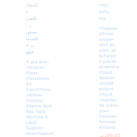
Chapeau
d’hiver
coupe-
vent en
plein air
écharpe
2 pièces
4 pcs Anti-
ensemble
vibration
chaud
Pieds
épaissir
Coussinets
doublé
En
polaire
Caoutchouc
chaud
Jambes
chapeau
Slipstop
de crâne
Silence Skid
pour
Bas Tapis
hommes
Machine À
femmes
Laver
enfants
Support
Amortisseurs
99.00
د.م.