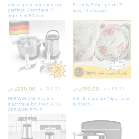
épices pour une mouture
Brittany Robot petrin 7l
parfaite Électrique 75
avec 10 vitesses
grammes180 watt
199.00
د.م.
239.00
د.م.
289.00
د.م.
350.00
د.م.
GERMAN LAB Hachoir
Set de soupière 15pcs avec
électrique bol inox 500W
support-
GERMANY STYLE