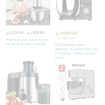
289.95
د.م.
–
229.95
د.م.
1299.00
د.م.
1600.00
د.م.
Hashwar avec deux verres
de verre et inox cooking
TATCH Robot pétrin
pâtissier multifonction 10L,
6 vitesses, 1500w couleur
noire