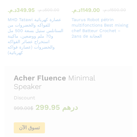
1149.00
د.م.
349.95
د.م.
1500.00
د.م.
500.00
د.م.
Taurus Robot pétrin
MHD Tatawi عصارة كهربائية
multifonctions Best mixing
للفواكه والخضروات من
chef Batteur Crochet –
الستانلس ستيل بسعة 500 مل
2ans de العجانة
و70 ملم ووضعين، ماكينة
استخراج عصائر الفواكه
والخضروات (عصارة فواكه
كهربائية)
Acher Fluence
Minimal
Speaker
Discount
درهم 299.95
$999.00
تسوق الآن