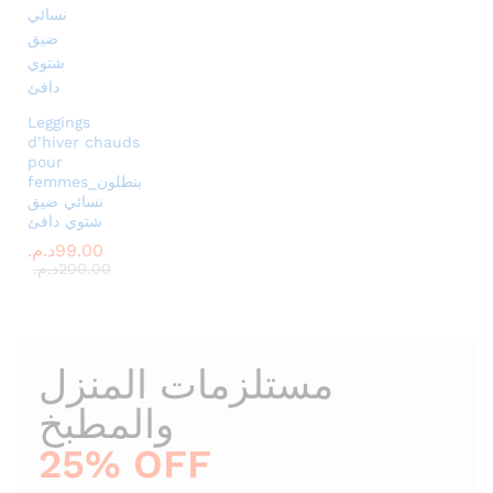
Leggings
d’hiver chauds
pour
femmes_بنطلون
نسائي ضيق
شتوي دافئ
99.00
د.م.
200.00
د.م.
مستلزمات المنزل
25% OFF