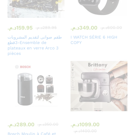
349.00
د.م.
159.95
د.م.
600.00
د.م.
289.95
د.م.
I WATCH SÉRIE 6 HIGH
طقم صوانى لتقديم المشروبات
COPY
3قطع-Ensemble de
plateaux en verre Arco 3
pièces
1099.00
د.م.
289.00
د.م.
350.00
د.م.
1400.00
د.م.
Bosch Moulin à Café et