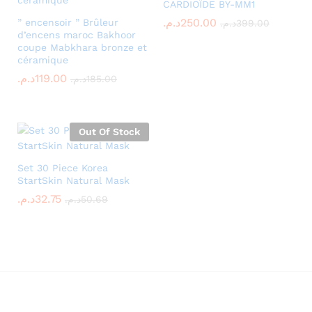
CARDIOÎDE BY-MM1
x
250.00
د.م.
” encensoir ” Brûleur
399.00
د.م.
ce
d’encens maroc Bakhoor
coupe Mabkhara bronze et
céramique
119.00
د.م.
185.00
د.م.
Out Of Stock
Set 30 Piece Korea
StartSkin Natural Mask
32.75
د.م.
50.69
د.م.