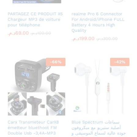
PARTAGEZ CE PRODUIT X5
realme Pro 6 Connector
Chargeur MP3 de voiture
For Android/iPhone FULL
pour téléphone
Battery 4 Hours High
Quality
69.00
د.م.
100.00
د.م.
199.00
د.م.
300.00
د.م.
-
66
%
-
42
%
Blue Spectrum سماعات
Carx Transmeteur CarX8
أصلية ستيريو مع ميكروفون
émetteur bluethoot FM
جودة عالية لسماع الموسيقى و
Double Usb -3,4A-MP3