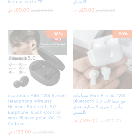
الإتصال
lecteur carte TF.
29.00
د.م.
69.00
د.م.
50.00
د.م.
200.00
د.م.
-
36
%
-
50
%
سماعات Mini Pro 5s TWS
écouteurs A6S TWS Stereo
Bluetooth 5.0 مع سماعات
Headphone Wireless
رأس استريو لاسلكية تعمل
Headset Bluetooth 5.0
باللمس
Earphone Touch Control
sans fil avec pour IOS Et
249.00
د.م.
500.00
د.م.
Android
129.00
د.م.
200.00
د.م.