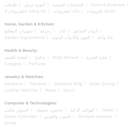
Store & Business
الماسحات الضوئية
أجهزة عرض
طابعات
تلفزيونات OLED
تلفزيونات LED
تلفزيونات 4K Ultra HD
Home, Garden & Kitchen:
أدوات الحدائق
أثاث
زخرفة
تجهيزات المطابخ
إناء وأداة
القوى والأدوات اليدوية
Garden Equipments
Health & Beauty:
عناية البشرة
Body Shower
ماكياج
العناية بالشعر
Cologine
Perfume
Jewelry & Watches:
Necklace
Pendant
Diamond Ring
Sliver Earing
Leather Watcher
Rolex
Gucci
Computer & Technologies:
Tablet
الهواتف الذكية
حاسوب محمول
كمبيوتر مكتبي
Wireless Speaker
الصوت والفيديو
Game Controller
Drone