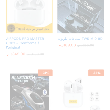
x
ce
سماعات بلوتوث TWS M10 9D
AIRPODS PRO MASTER
COPY – Conforme à
189.00
د.م.
250.00
د.م.
l’original
349.00
د.م.
600.00
د.م.
-
31
%
-
34
%