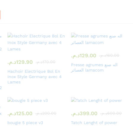
0
ص
%
ل
O
ا
F
ل
129.00
د.م.
160.00
د.م.
F
ى
129.90
د.م.
170.00
د.م.
Presse agrumes اله صنع
العصائر lamacom
Hachoir Electrique Bol En
Inox Style Germany avec 4
تسوق
Lames
تسوق
الآن
الآن
399.00
د.م.
125.00
د.م.
600.00
د.م.
200.00
د.م.
bougie 5 piece v3
Tatch Lenght of power