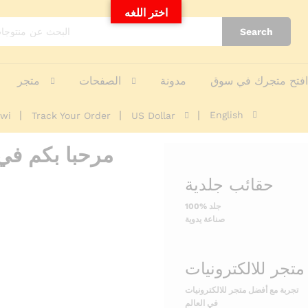
o
اختر اللغه
o
t
n
Search
i
o
ت
n
ج
s
فتح متجرك في سوق
مدونة
الصفحات
متجر
ر
ب
H
English
awi
Track Your Order
US Dollar
ه
A
ش
P
ر
P
ا
Y
حقائب جلدية
ء
S
م
U
100% جلد
م
M
صناعة يدوية
ت
M
ا
E
ز
R
ع
C
ب
تجربة مع أفضل متجر للالكترونيات
O
ر
في العالم
M