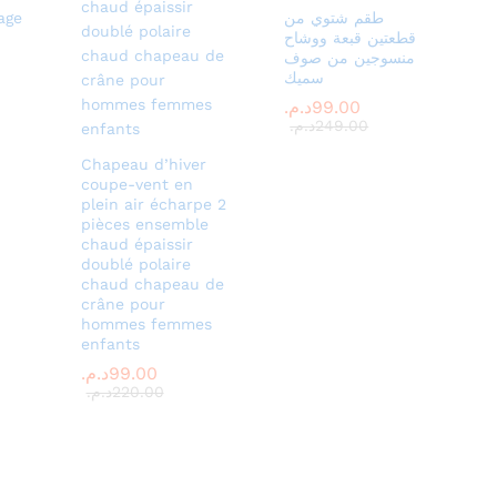
طقم شتوي من
age
قطعتين قبعة ووشاح
منسوجين من صوف
سميك
99.00
99.00
د.م.
د.م.
249.00
249.00
د.م.
د.م.
Chapeau d’hiver
coupe-vent en
plein air écharpe 2
pièces ensemble
chaud épaissir
doublé polaire
chaud chapeau de
crâne pour
hommes femmes
enfants
99.00
99.00
د.م.
د.م.
220.00
220.00
د.م.
د.م.