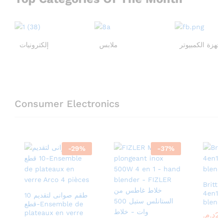
هزة الكمبيوتر
ملابس
إلكترونيات
Consumer Electronics
-
29
%
-
37
%
Brit
4en1
طقم صوانى لتقديم 10
blen
قطع-Ensemble de
plateaux en verre
د.م.
د.م.