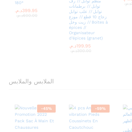
منظم توابل // رف
180°
د.م.
د.م.
توابل // برطمانات
399.95
399.95
د.م.
د.م.
توابل // علب توابل
600.00
600.00
د.م.
د.م.
زجاج 10 قطع // موزع
زيت وخل // Boites à
épices //
Organisateur
d’épices (granet)
199.95
199.95
د.م.
د.م.
300.00
300.00
د.م.
د.م.
الملابس والملابس
-
45
%
-
59
%
لطبي