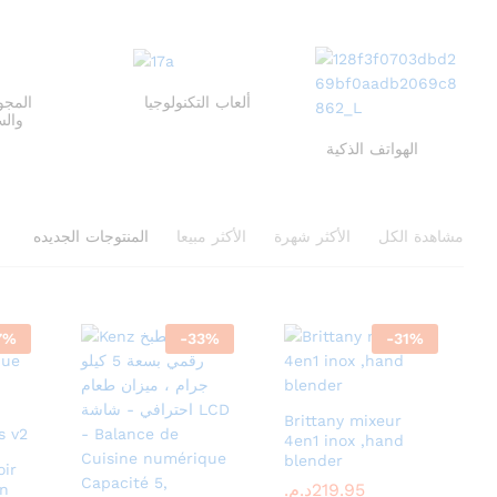
ألعاب التكنولوجيا
المجو
والس
الهواتف الذكية
مشاهدة الكل
الأكثر شهرة
الأكثر مبيعا
المنتوجات الجديده
7
%
-
33
%
-
31
%
Brittany mixeur
4en1 inox ,hand
blender
ir
219.95
219.95
د.م.
د.م.
en