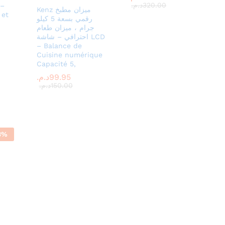
320.00
320.00
د.م.
د.م.
 –
Kenz ميزان مطبخ
 et
رقمي بسعة 5 كيلو
جرام ، ميزان طعام
احترافي – شاشة LCD
– Balance de
Cuisine numérique
Capacité 5,
99.95
99.95
د.م.
د.م.
150.00
150.00
د.م.
د.م.
3
%