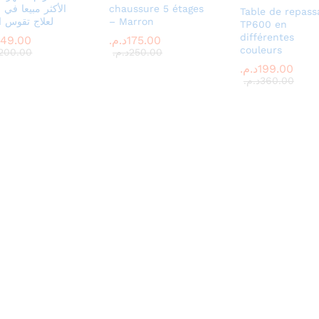
chaussure 5 étages
الأكثر مبيعا في ا
Table de repass
– Marron
لعلاج تقوس ا
TP600 en
différentes
175.00
175.00
د.م.
د.م.
149.00
149.00
couleurs
250.00
250.00
د.م.
د.م.
200.00
200.00
199.00
199.00
د.م.
د.م.
360.00
360.00
د.م.
د.م.