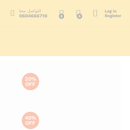
للتواصل معنا
Log in
0604666710
Register
0
0
ا
20%
OFF
40%
OFF