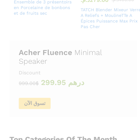
Ensemble de 3 présentoirs
en Porcelaine de bonbons
TATCH Blender Mixeur Verr
et de fruits sec
A Reliefs + MoulineTTe A
Épices Puissance Max Prix
Pas Cher
Acher Fluence
Minimal
Speaker
Discount
درهم 299.95
$999.00
تسوق الآن
Top Categories Of The Month