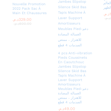
لعالم
Nouvelle Promotion
لظهر
2022 Pack Sac À
Main Et Chaussures
د.م.
د.م.
د.م.
د.م.
329.00
329.00
د.م.
د.م.
600.00
600.00
د.م.
د.م.
4 pcs Anti-vibration
Pieds Coussinets
En Caoutchouc
Jambes Slipstop
Silence Skid Bas
Tapis Machine À
Laver Support
Amortisseurs
Meubles Pied-دعم
الغسالة المضادة
للاهتزاز ، ممتص
الصدمات 4 قطع
49.00
49.00
د.م.
د.م.