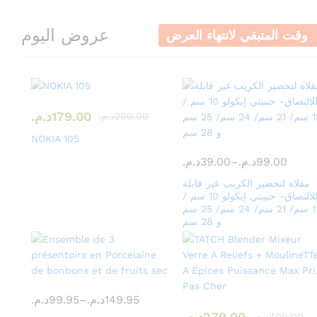
عروض اليوم
وقت المتبقي لانتهاء العرض
179.00
د.م.
200.00
د.م.
NOKIA 105
99.00
د.م.
–
39.00
د.م.
مقلاة لتحضير الكريب غير قابلة
للالتصاق- حبيبتي إيكولو 10 سم /
12 سم/ 21 سم/ 24 سم/ 25 سم
و 28 سم
149.95
د.م.
–
99.95
د.م.
279.00
د.م.
400.00
د.م.