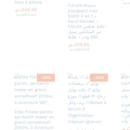
Arco 4 pièces
د.م.
د.م.
FIZLER Mixeur
249.95
249.95
د.م.
د.م.
plongeant inox
350.00
350.00
د.م.
د.م.
500W 4 en 1 –
hand blender –
FIZLER خلاط غاطس
من الستانلس ستيل
500 وات – خلاط
219.95
219.95
د.م.
د.م.
350.00
350.00
د.م.
د.م.
-
33
%
-
33
%
Kraf
ائية
Elite Presse panini,
انلس ستيل 2 لتر –
sandwich maker en
granit antiadhesif
2000w, à ouverture
د.م.
د.م.