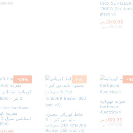
320.00
320.00
INOX 2L FIZLER
1000W 2in1 inox
glass v2
249.95
249.95
د.م.
د.م.
399.00
399.00
د.م.
د.م.
-
34
%
Hot
-
4
شواية كهربائية
barbecue
t line hachwar
électrique
مفرمة كهرب
خلاط كهربائي محمول
است
169.95
169.95
د.م.
د.م.
باليد من كنز – 6
1500 وات
299.00
299.00
د.م.
د.م.
سرعات Dsp Km2068
Beater 250 wat v2)
249.95
249.95