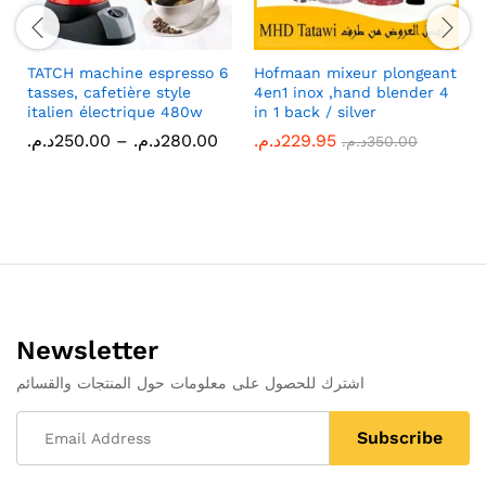
TATCH machine espresso 6
Hofmaan mixeur plongeant
tasses, cafetière style
4en1 inox ,hand blender 4
italien électrique 480w
in 1 back / silver
Price
د.م.
250.00
–
د.م.
280.00
د.م.
229.95
د.م.
350.00
range:
250.00د.م.
through
280.00د.م.
Newsletter
اشترك للحصول على معلومات حول المنتجات والقسائم