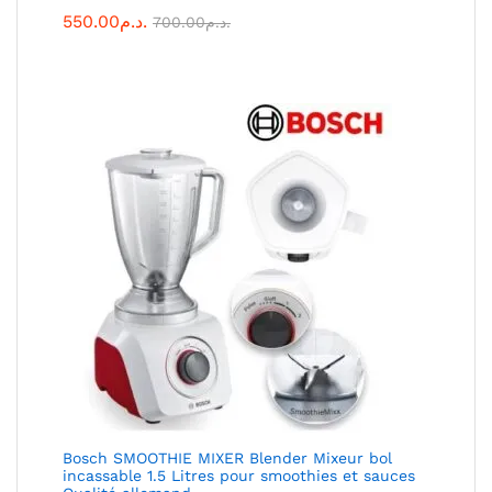
550.00
د.م.
700.00
د.م.
Bosch SMOOTHIE MIXER Blender Mixeur bol
incassable 1.5 Litres pour smoothies et sauces