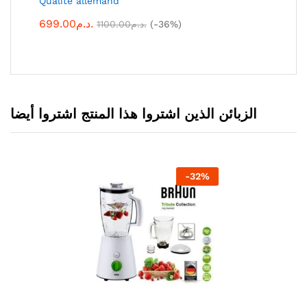
Qualité allemand
699.00
د.م.
1100.00
د.م.
(-36%)
الزبائن الذين اشتروا هذا المنتج اشتروا أيضا
-
32
%