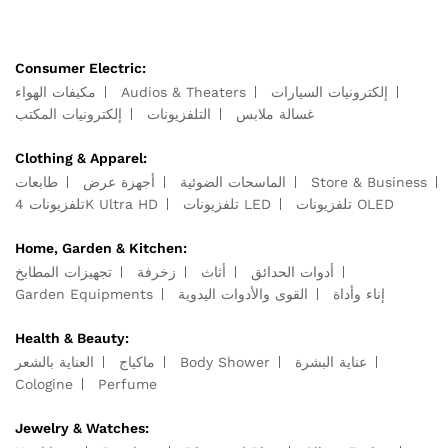
Consumer Electric:
مكيفات الهواء
Audios & Theaters
إلكترونيات السيارات
غسالة ملابس
التلفزيونات
إلكترونيات المكتب
Clothing & Apparel:
طابعات
أجهزة عرض
الماسحات الضوئية
Store & Business
تلفزيونات OLED
تلفزيونات LED
تلفزيونات 4K Ultra HD
Home, Garden & Kitchen:
أدوات الحدائق
أثاث
زخرفة
تجهيزات المطابخ
Garden Equipments
القوى والأدوات اليدوية
إناء وأداة
Health & Beauty:
العناية بالشعر
ماكياج
Body Shower
عناية البشرة
Cologine
Perfume
Jewelry & Watches: