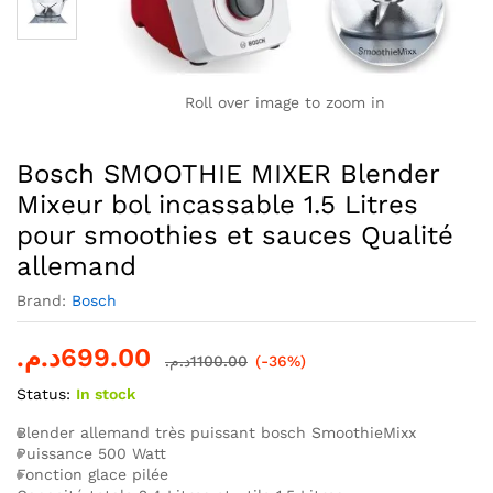
Roll over image to zoom in
Bosch SMOOTHIE MIXER Blender
Mixeur bol incassable 1.5 Litres
pour smoothies et sauces Qualité
allemand
Brand:
Bosch
د.م.
699.00
د.م.
1100.00
(-36%)
Status:
In stock
Blender allemand très puissant bosch SmoothieMixx
Puissance 500 Watt
Fonction glace pilée