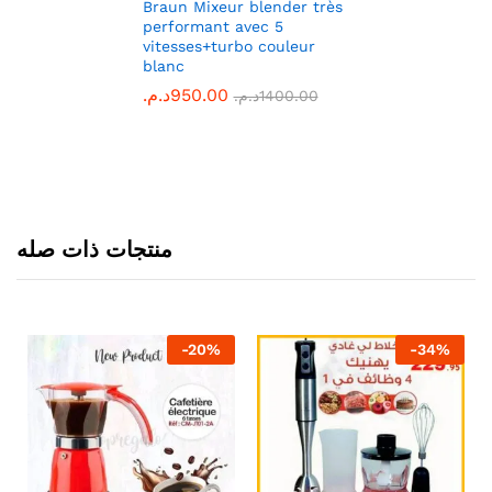
Braun Mixeur blender très
performant avec 5
vitesses+turbo couleur
blanc
د.م.
950.00
د.م.
1400.00
منتجات ذات صله
-
20
%
-
34
%