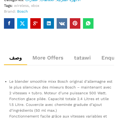
t
Tags:
wireless
,
xbox
o
Brand:
Bosch
f
5
وصف
More Offers
tatawi
Enquir
Le blender smoothie mixx Bosch original d’allemagne est
le plus silencieux des mixeurs Bosch – maintenant avec
2 vitesses + tubro. Moteur d’une puissance 500 Watt.
Fonction glace pilée. Capacité totale 2.4 Litres et utile
1.5 Litre. Couvercle avec cheminée graduée d’ajout
d’ingrédients (50 ml max.)
Fonctionnement facile grâce aux vitesses variables et