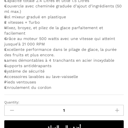
Capacité totale 2.4 Litres et utile 1.5 Litres
Couvercle avec cheminée graduée d’ajout d’ingrédients (50
ml max.)
Bol mixeur gradué en plastique
2 vitesses + Turbo
Mixez, broyez, et pilez de la glace parfaitement et
facilement
Grâce au moteur 500 watts avec une vitesse qui atteint
jusque’à 21 000 RPM
Excellente performance dans le pilage de glace, la purée
des fruits et plus encore.
Lames démontables à 4 tranchants en acier inoxydable
Supports antidérapants
Système de sécurité
Accessoires lavables au lave-vaisselle
Pieds ventouses
Enroulement du cordon
Quantity:
Bosch
SMOOTHIE
MIXER
Blender
أضف إلى السلة