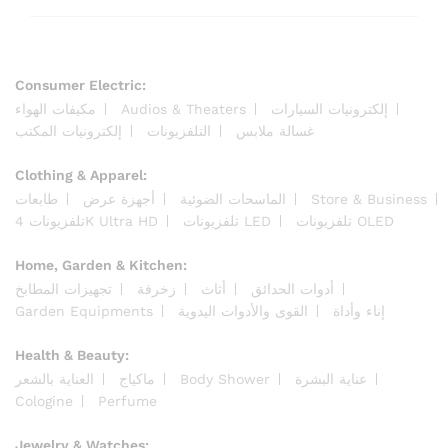
Consumer Electric:
إلكترونيات السيارات
Audios & Theaters
مكيفات الهواء
غسالة ملابس
التلفزيونات
إلكترونيات المكتب
Clothing & Apparel:
Store & Business
الماسحات الضوئية
أجهزة عرض
طابعات
تلفزيونات OLED
تلفزيونات LED
تلفزيونات 4K Ultra HD
Home, Garden & Kitchen:
أدوات الحدائق
أثاث
زخرفة
تجهيزات المطابخ
إناء وأداة
القوى والأدوات اليدوية
Garden Equipments
Health & Beauty:
عناية البشرة
Body Shower
ماكياج
العناية بالشعر
Cologine
Perfume
Jewelry & Watches: