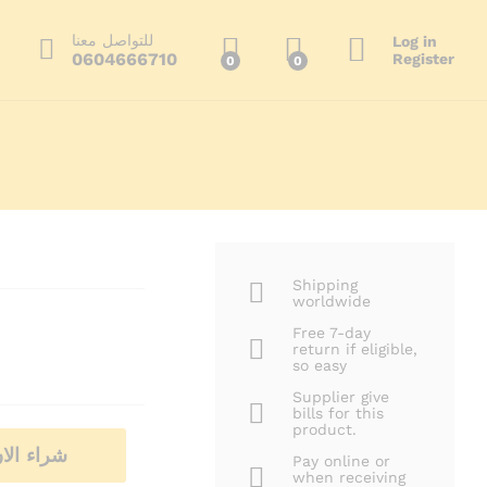
229.00
د.م.
أضف إلى السلة
300.00
د.م.
للتواصل معنا
Log in
0604666710
Register
0
0
ا
Shipping
worldwide
Free 7-day
return if eligible,
so easy
Supplier give
bills for this
product.
شراء الا
Pay online or
when receiving