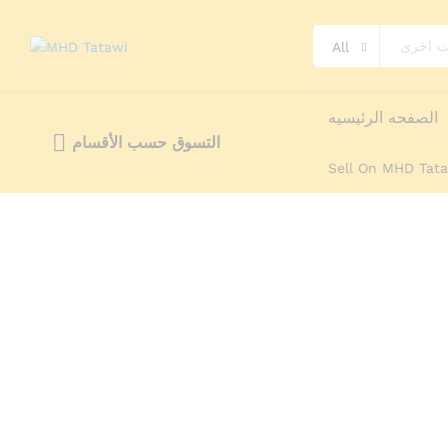
Verre à thé CRISTAL 6 + 6 pièces
All
وصف
Reviews (0)
More Offers
tatawi
E
الصفحه الرئيسيه
التسوق حسب الأقسام
Sell On MHD Tat