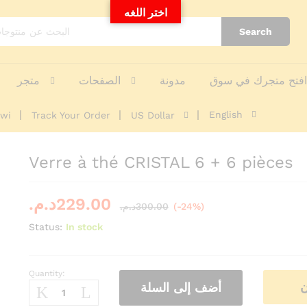
اختر اللغه
Search
nquiries
فتح متجرك في سوق
مدونة
الصفحات
متجر
English
awi
Track Your Order
US Dollar
Verre à thé CRISTAL 6 + 6 pièces
د.م.
229.00
د.م.
300.00
(-24%)
Status:
In stock
Quantity:
Verre
ن
أضف إلى السلة
à
thé