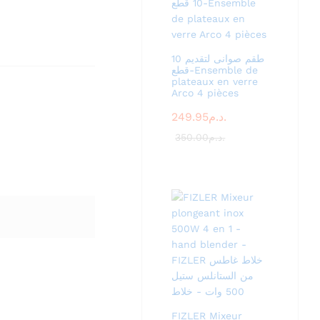
طقم صوانى لتقديم 10
قطع-Ensemble de
plateaux en verre
Arco 4 pièces
249.95
د.م.
350.00
د.م.
FIZLER Mixeur