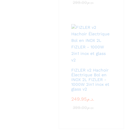
299.00
د.م.
FIZLER v2 Hachoir
Électrique Bol en
INOX 2L FIZLER -
1000W 2in1 inox et
glass v2
249.95
د.م.
399.00
د.م.