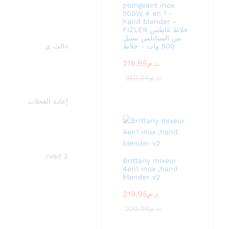
plongeant inox
500W 4 en 1 -
hand blender -
FIZLER خلاط غاطس
من الستانلس ستيل
500 وات - خلاط
vالت ي
219.95
د.م.
350.00
د.م.
إعادة العجلات
cvsd 2
Brittany mixeur
4en1 inox ,hand
blender v2
219.95
د.م.
320.00
د.م.