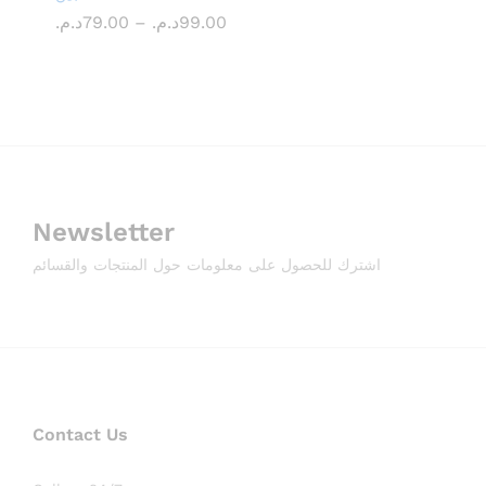
Price
د.م.
د.م.
79.00
79.00
–
د.م.
د.م.
99.00
99.00
range:
79.00د.م.
through
99.00د.م.
Newsletter
اشترك للحصول على معلومات حول المنتجات والقسائم
Contact Us