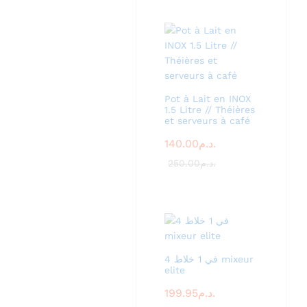
Pot à Lait en INOX
1.5 Litre // Théières
et serveurs à café
140.00
د.م.
250.00
د.م.
4 في 1 خلاط mixeur
elite
199.95
د.م.