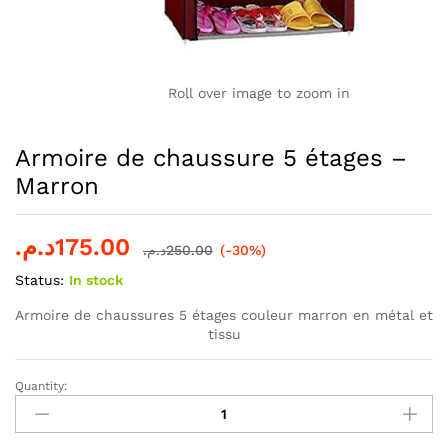
Roll over image to zoom in
Armoire de chaussure 5 étages –
Marron
د.م.
175.00
د.م.
250.00
(-30%)
Status:
In stock
Armoire de chaussures 5 étages couleur marron en métal et
tissu
Quantity:
Armoire
de
chaussure