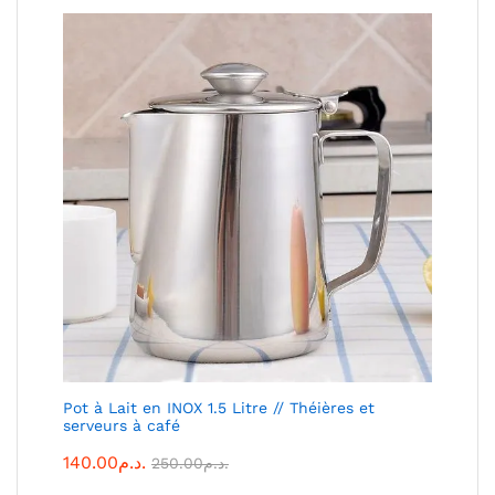
Pot à Lait en INOX 1.5 Litre // Théières et
serveurs à café
140.00
د.م.
250.00
د.م.