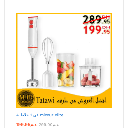
4 في 1 خلاط mixeur elite
199.95
د.م.
299.00
د.م.