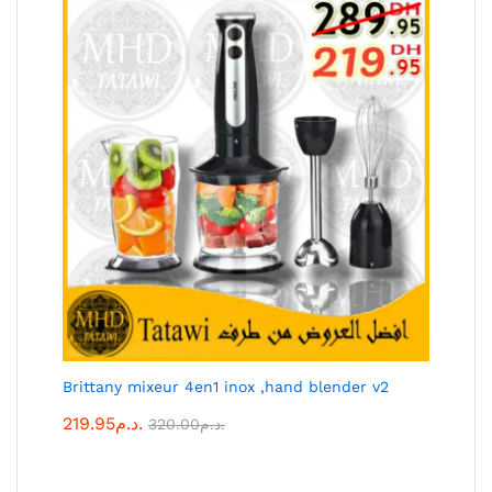
Brittany mixeur 4en1 inox ,hand blender v2
219.95
د.م.
320.00
د.م.