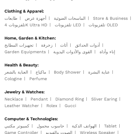
Clothing & Apparel:
طابعات
أجهزة عرض
الماسحات الضوئية
Store & Business
تلفزيونات OLED
تلفزيونات LED
تلفزيونات 4K Ultra HD
Home, Garden & Kitchen:
أدوات الحدائق
أثاث
زخرفة
تجهيزات المطابخ
Garden Equipments
القوى والأدوات اليدوية
إناء وأداة
Health & Beauty:
العناية بالشعر
ماكياج
Body Shower
عناية البشرة
Cologine
Perfume
Jewelry & Watches:
Necklace
Pendant
Diamond Ring
Sliver Earing
Leather Watcher
Rolex
Gucci
Computer & Technologies:
كمبيوتر مكتبي
حاسوب محمول
الهواتف الذكية
Tablet
Game Controller
الصوت والفيديو
Wireless Speaker