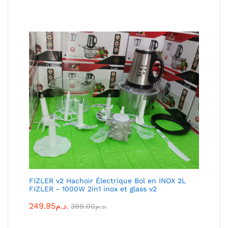
FIZLER v2 Hachoir Électrique Bol en INOX 2L
FIZLER - 1000W 2in1 inox et glass v2
249.95
د.م.
399.00
د.م.