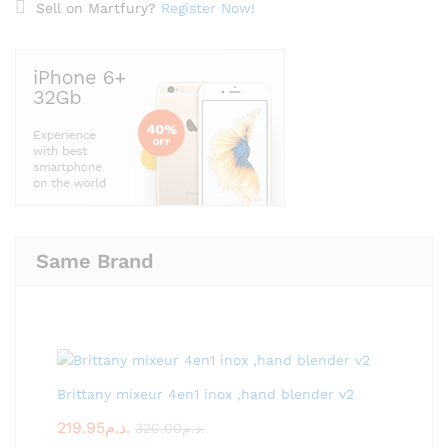
Sell on Martfury?
Register Now!
Same Brand
Brittany mixeur 4en1 inox ,hand blender v2
219.95
د.م.
320.00
د.م.