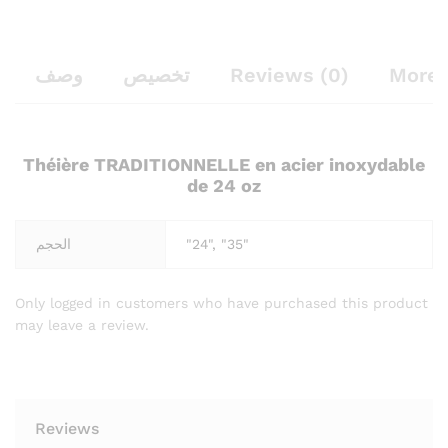
وصف
تخصيص
Reviews (0)
More 
Théière TRADITIONNELLE en acier inoxydable
de 24 oz
الحجم
"24", "35"
Only logged in customers who have purchased this product
may leave a review.
Reviews