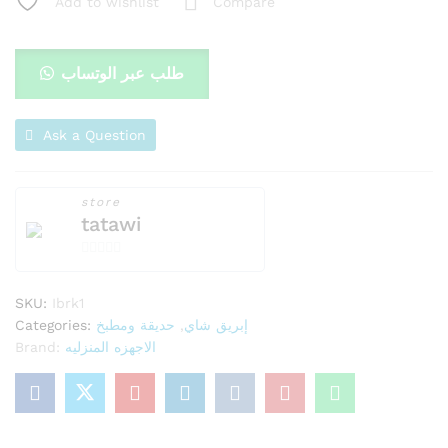
Add to wishlist
Compare
طلب عبر الوتساب
Ask a Question
store
tatawi
0
o
SKU:
Ibrk1
u
Categories:
حديقة ومطبخ
,
إبريق شاي
t
Brand:
الاجهزه المنزليه
o
f
5