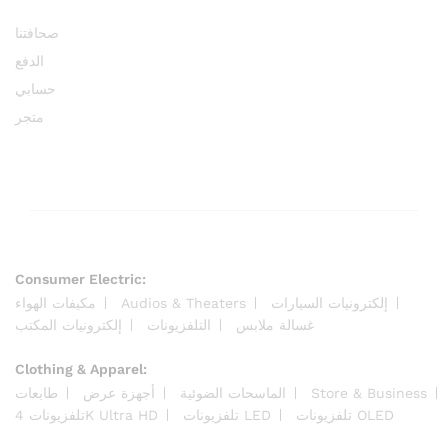
صحافتنا
الدفع
حسابي
متجر
Consumer Electric:
مكيفات الهواء
Audios & Theaters
إلكترونيات السيارات
غسالة ملابس
التلفزيونات
إلكترونيات المكتب
Clothing & Apparel:
طابعات
أجهزة عرض
الماسحات الضوئية
Store & Business
تلفزيونات OLED
تلفزيونات LED
تلفزيونات 4K Ultra HD