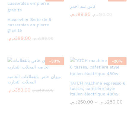
كاس نبيد احمر
د.م.
99.95
د.م.
150.00
Hascevher Serie de 5
casseroles en pierre
granite
د.م.
399.00
د.م.
599.00
-
30
%
-
20
%
ميزان خاص بالقطاعات الخاصه
المحلات التجاريه
TATCH machine espresso 6
tasses, cafetière style
د.م.
350.00
د.م.
499.00
italien électrique 480w
Price
د.م.
250.00
–
د.م.
280.00
rang
250.00م
thro