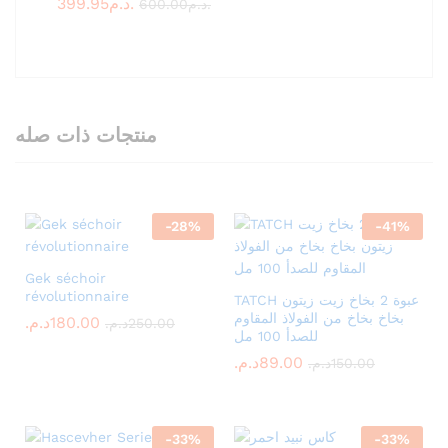
399.95
د.م.
600.00
د.م.
منتجات ذات صله
-
28
%
-
41
%
Gek séchoir
révolutionnaire
TATCH عبوة 2 بخاخ زيت زيتون
بخاخ بخاخ من الفولاذ المقاوم
د.م.
180.00
د.م.
250.00
للصدأ 100 مل
د.م.
89.00
د.م.
150.00
-
33
%
-
33
%