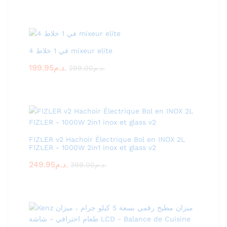
4 في 1 خلاط mixeur elite
199.95
د.م.
299.00
د.م.
FIZLER v2 Hachoir Électrique Bol en INOX 2L
FIZLER - 1000W 2in1 inox et glass v2
249.95
د.م.
399.00
د.م.