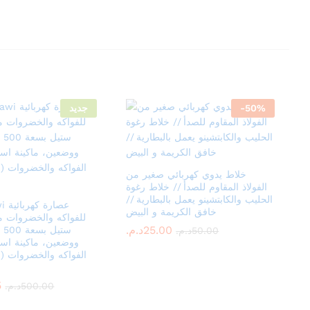
جديد
-
50
%
خلاط يدوي كهربائي صغير من
الفولاذ المقاوم للصدأ // خلاط رغوة
الحليب والكابتشينو يعمل بالبطارية //
عصار
خافق الكريمة و البيض
للفواكه والخضروات م
د.م.
د.م.
25.00
25.00
د.م.
د.م.
50.00
50.00
ووضعين، ماكينة اس
الفواكه والخضروات (
5
5
د.م.
د.م.
500.00
500.00