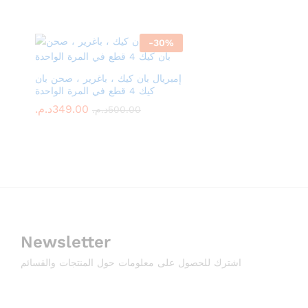
-
30
%
إمبريال بان كيك ، باغرير ، صحن بان
كيك 4 قطع في المرة الواحدة
د.م.
د.م.
349.00
349.00
د.م.
د.م.
500.00
500.00
Newsletter
اشترك للحصول على معلومات حول المنتجات والقسائم