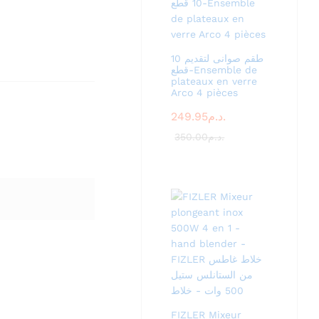
طقم صوانى لتقديم 10
قطع-Ensemble de
plateaux en verre
Arco 4 pièces
249.95
د.م.
350.00
د.م.
FIZLER Mixeur