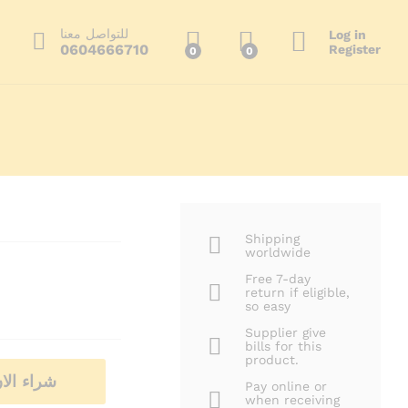
350.00
د.م.
أضف إلى السلة
500.00
د.م.
للتواصل معنا
Log in
0604666710
Register
0
0
ا
Shipping
worldwide
Free 7-day
return if eligible,
so easy
Supplier give
bills for this
product.
شراء الا
Pay online or
when receiving