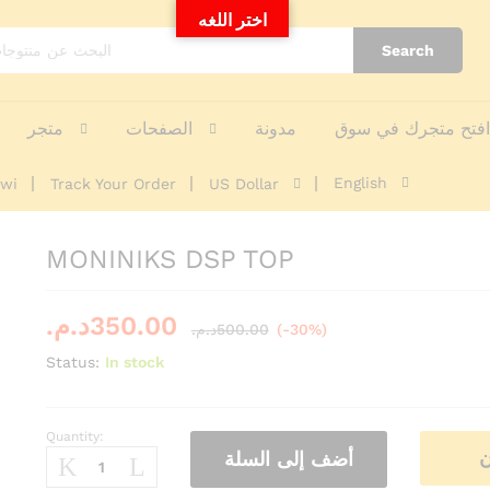
اختر اللغه
nquiries
Search
فتح متجرك في سوق
مدونة
الصفحات
متجر
English
awi
Track Your Order
US Dollar
MONINIKS DSP TOP
د.م.
350.00
د.م.
500.00
(-30%)
Status:
In stock
Quantity:
MONINIKS
ن
أضف إلى السلة
DSP
TOP