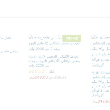
PROMO
حامل طعام انيق وف
kalor_safr الخلاط الألماني العجيب
بسعر خيااالي 😍 فائق القوة سعة 2
لتر 2200 وات
د.م.
349.00
02
د.م.
599.00
MHD Tatawi ة كهربائية
د.م.
349.00
Rated
ن الستانلس
د.م.
599.00
5.00
ستيل بسعة 500 مل و70 ملم
out of 5
تخراج عصائر
عصارة فواكه
كهربائية)
د.م.
د.م.
349.9
349.9