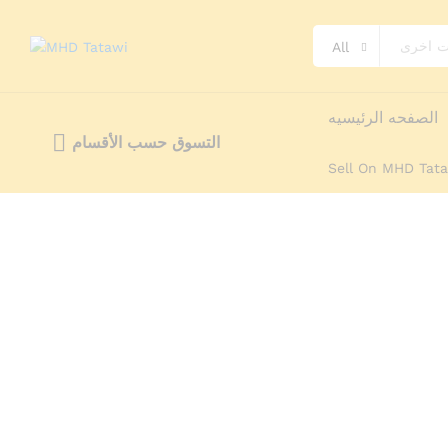
MONINIKS DSP TOP
وصف
Reviews (0)
More Offers
tatawi
E
All
الصفحه الرئيسيه
التسوق حسب الأقسام
Sell On MHD Tat