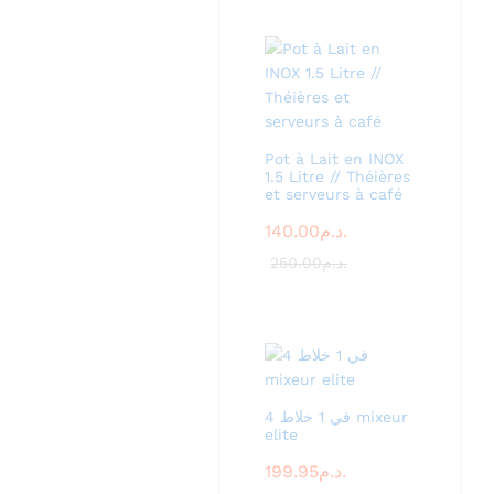
Pot à Lait en INOX
1.5 Litre // Théières
et serveurs à café
140.00
د.م.
250.00
د.م.
4 في 1 خلاط mixeur
elite
199.95
د.م.