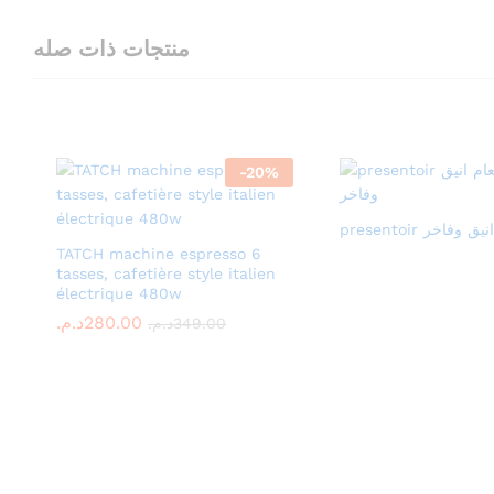
منتجات ذات صله
-
20
%
presentoir اخر
TATCH machine espresso 6
tasses, cafetière style italien
électrique 480w
د.م.
د.م.
280.00
280.00
د.م.
د.م.
349.00
349.00