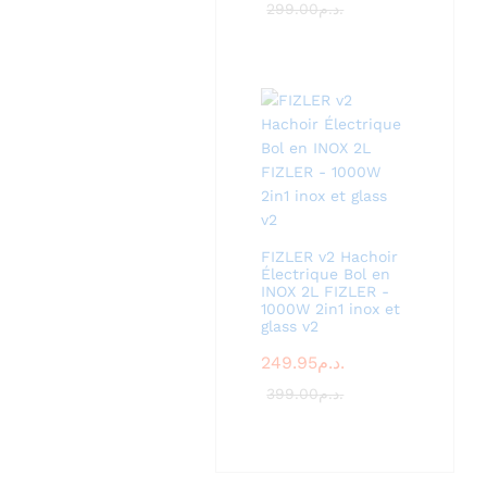
299.00
د.م.
FIZLER v2 Hachoir
Électrique Bol en
INOX 2L FIZLER -
1000W 2in1 inox et
glass v2
249.95
د.م.
399.00
د.م.