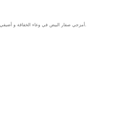
3.أمزجي صفار البيض في وعاء الخفاقة و أضيفي السكر المطبوخ مع خفق المكونات بوتيرة قليلة السرعة. حين يتم دمج السكر، ارفعي من سرعة الخفاقة الكهربائية إلى حين تبريد المزيج.