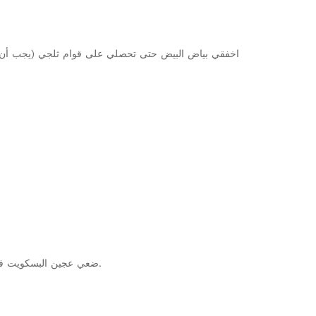
9.ضعي عجين البسكويت فوق صينية مغطاة بورقة شمعية مذهونة بشكل خفيف أو ورقة الطهي المضادة للالتصاق مع ترك مساحة تقدر ب 1سم بين كل بسكويت.