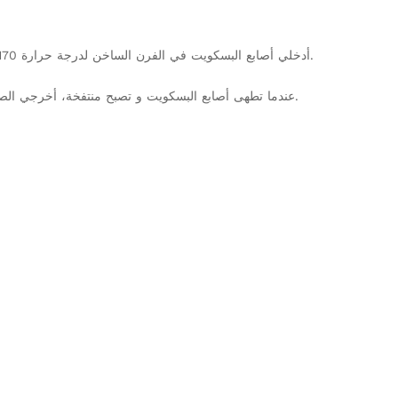
12. أدخلي أصابع البسكويت في الفرن الساخن لدرجة حرارة 170 درجة (ضابط الحرارة في اتجاه رقم 6) لمدة 15 دقيقة.
13.عندما تطهى أصابع البسكويت و تصبح منتفخة، أخرجي الصينية من الفرن و اتركيها تبرد في درجة الحرارة الطبيعية.