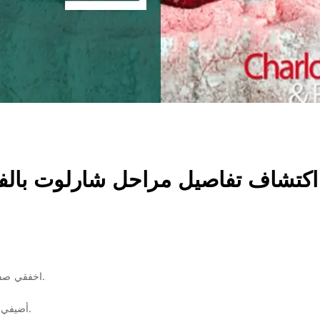
اكتشاف تفاصيل مراحل شارلوت بالفرا
2.اخفقي صفار البيض مع 125 غرام من السكر الناعم و لمدة 5 دقائق.
3.أضيفي الدقيق المغربل و أمزجي الخليط برفق باستعمال ملعقة.