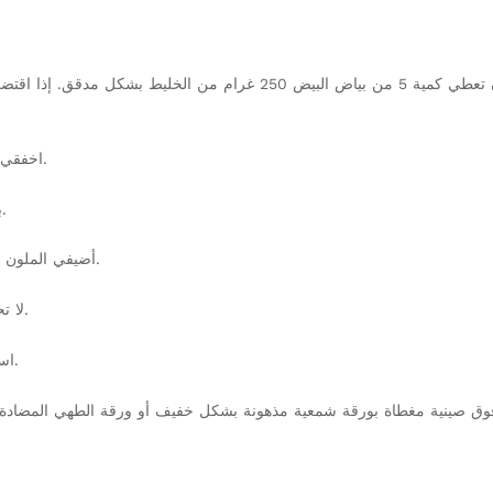
اخفقي بياض البيض حتى تحصلي على قوام ثلجي (يجب أن تعطي كمية 5 من بياض
5.اخفقي بياض البيض المضاف مع كمية السكر المتبقية (35 غرام).
6.باستعمال ملعقة، ادمجي الميرنغ برفق عند التحضير الأول.
7.أضيفي الملون الأحمر و مستخلص ماء الورد ثم أمزجي المكونات بأكملها.
لا تحتاج العجينة إلى أن تترك جانبا. لهذا يجب تقديمها في الحين.
8.اسكبي المزيج في كيس الحلواني المكون من فوهة موحدة.