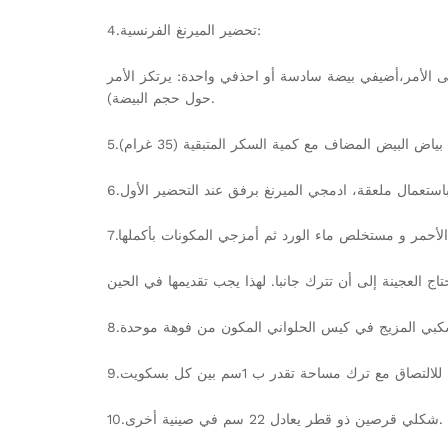
4.تحضير الميرنغ الفرنسية:
 البيض 250 غرام من الخليط بشكل مدقق. إذا اقتضى الأمر،أضيفي بيضة سادسة أو احذفي واحدة: يرتكز الأمر
حول حجم البيضة).
10.شكلي قرصين ذو قطر يعادل 22 سم في صينية أخرى.