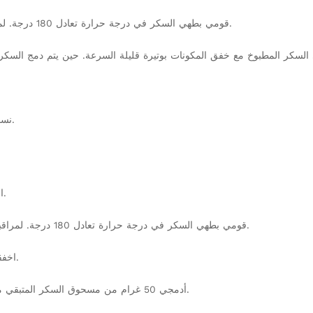
2.قومي بطهي السكر في درجة حرارة تعادل 180 درجة. لمراقبة عملية الطهي، ينصح استعمال مقياس الحرارة الزئبقي.
5.نسمي الكريمة بماء الورد و أدمجي الخليط ثم ضعيه في الثلاجة.
1.اخلطي 25 غرام من الماء و 90 غرام من السكر في وعاء.
2. قومي بطهي السكر في درجة حرارة تعادل 180 درجة. لمراقبة عملية الطهي، ينصح استعمال مقياس الحرارة الزئبقي.
3.اخفقي بياض البيض إلى أن تحصلي على قوام ثلجي متماسك.
4.أدمجي 50 غرام من مسحوق السكر المتبقي مع بياض البيض المخفوق ثم اسكبي السكر المطبوخ ببطء.