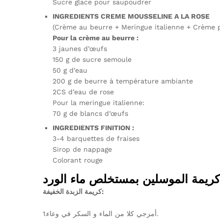
Sucre glace pour saupoudrer
INGREDIENTS CREME MOUSSELINE A LA ROSE
(Crème au beurre + Meringue italienne + Crème p
Pour la crème au beurre :
3 jaunes d’œufs
150 g de sucre semoule
50 g d’eau
200 g de beurre à température ambiante
2CS d’eau de rose
Pour la meringue italienne:
70 g de blancs d’œufs
INGREDIENTS FINITION :
3-4 barquettes de fraises
Sirop de nappage
Colorant rouge
كريمة الزبدة الخفيفة:
1.أمزجي كلا من الماء و السكر في وعاء.