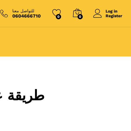
للتواصل معنا
Log in
0604666710
Register
0
0
ا
طريقة ع