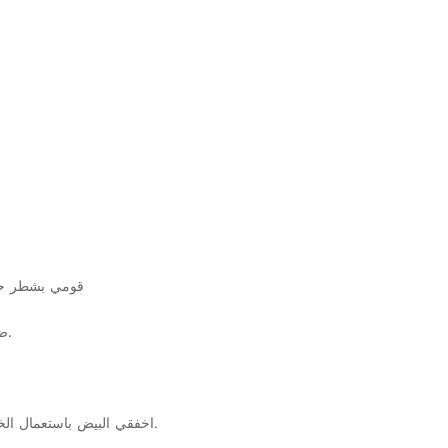
1.قومي بشطر حب
2.ضعي كمية البيض بأكملها إضافة إلى صفار البيض في وعاء.
4.اخفقي البيض باستعمال الخلاط الكهربائي شريطة أن يكون يتم خلطه بشكل مخفف.