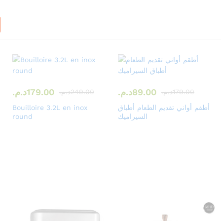
0
ص
%
ل
O
ا
F
ل
89.00
د.م.
179.00
د.م.
179.00
د.م.
249.00
د.م.
F
ى
أطقم أواني تقديم الطعام أطباق
Bouilloire 3.2L en inox
السيراميك
round
تسوق
تسوق
الآن
الآن