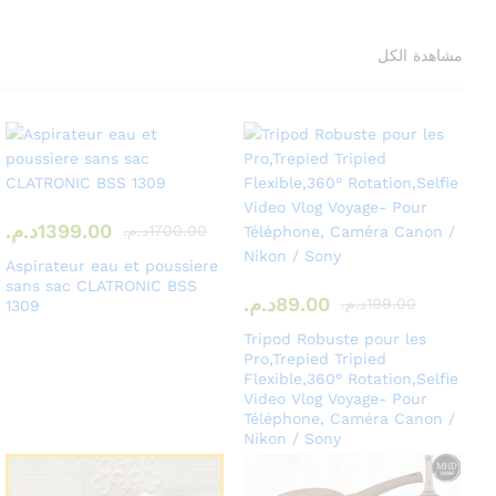
مشاهدة الكل
1399.00
د.م.
1700.00
د.م.
Aspirateur eau et poussiere
sans sac CLATRONIC BSS
89.00
د.م.
199.00
د.م.
1309
Tripod Robuste pour les
Pro,Trepied Tripied
Flexible,360° Rotation,Selfie
Video Vlog Voyage- Pour
Téléphone, Caméra Canon /
Nikon / Sony