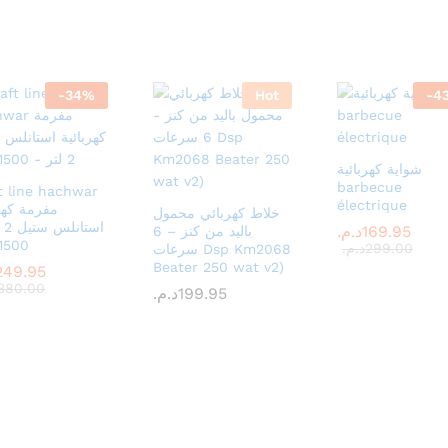
-
34
%
Hot
-
4
شواية كهربائية
barbecue
t line hachwar
électrique
مفرمة كهرب
خلاط كهربائي محمول
است
169.95
169.95
د.م.
د.م.
باليد من كنز – 6
1500 وات
299.00
299.00
د.م.
د.م.
سرعات Dsp Km2068
Beater 250 wat v2)
249.95
249.95
380.00
380.00
199.95
199.95
د.م.
د.م.