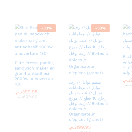
-
33
%
-
33
%
Kraf
ائية
Elite Presse panini,
انلس ستيل 2 لتر –
sandwich maker en
granit antiadhesif
2000w, à ouverture
د.م.
د.م.
منظم توابل // رف
180°
د.م.
د.م.
توابل // برطمانات
399.95
399.95
د.م.
د.م.
توابل // علب توابل
600.00
600.00
د.م.
د.م.
زجاج 10 قطع // موزع
زيت وخل // Boites à
épices //
Organisateur
d’épices (granet)
199.95
199.95
د.م.
د.م.
300.00
300.00
د.م.
د.م.