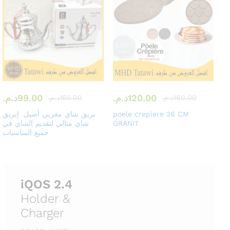
120.00
د.م.
99.00
د.م.
160.00
د.م.
150.00
د.م.
poele crepiere 26 CM
بريق شاي مغربي أصيل. إبريق
GRANIT
شاي مثالي لتقديم الشاي في
جميع المناسبات
iQOS 2.4
Holder &
Charger