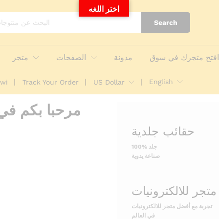
o
اختر اللغه
o
t
n
Search
i
o
ت
n
ج
s
فتح متجرك في سوق
مدونة
الصفحات
متجر
ر
ب
H
English
awi
Track Your Order
US Dollar
ه
A
ش
P
ر
P
ا
Y
حقائب جلدية
ء
S
م
U
100% جلد
م
M
صناعة يدوية
ت
M
ا
E
ز
R
ع
C
ب
تجربة مع أفضل متجر للالكترونيات
O
ر
في العالم
M