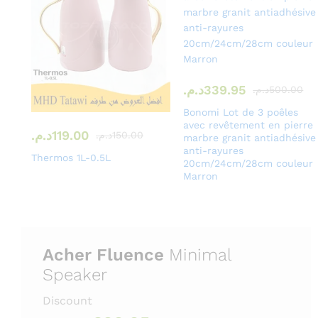
339.95
د.م.
500.00
د.م.
Bonomi Lot de 3 poêles
avec revêtement en pierre
119.00
د.م.
150.00
د.م.
marbre granit antiadhésive
anti-rayures
Thermos 1L-0.5L
20cm/24cm/28cm couleur
Marron
Acher Fluence
Minimal
Speaker
Discount