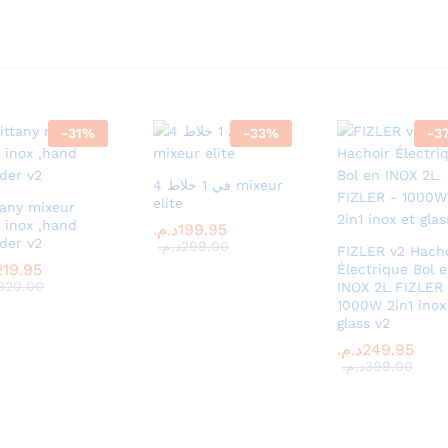
-
31
%
-
33
%
-
3
4 في 1 خلاط mixeur
elite
tany mixeur
 inox ,hand
199.95
199.95
د.م.
د.م.
der v2
299.00
299.00
د.م.
د.م.
FIZLER v2 Hacho
219.95
219.95
Électrique Bol 
320.00
320.00
INOX 2L FIZLER
1000W 2in1 inox
glass v2
249.95
249.95
د.م.
د.م.
399.00
399.00
د.م.
د.م.