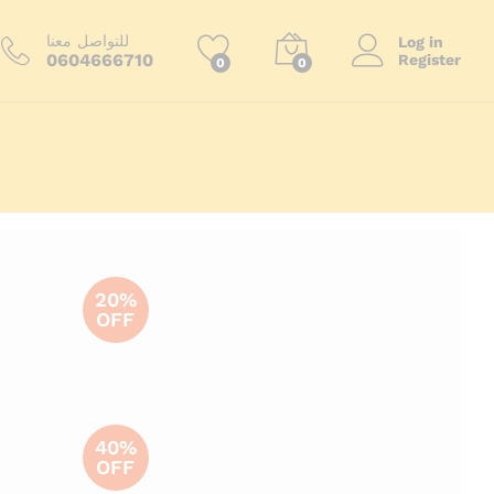
للتواصل معنا
Log in
0604666710
Register
0
0
ا
20%
OFF
40%
OFF