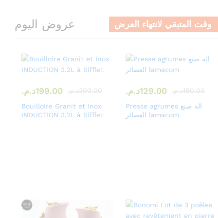
عروض اليوم
وقت المتبقي لانتهاء العرض
129.00
د.م.
199.00
د.م.
160.00
د.م.
300.00
د.م.
Presse agrumes اله صنع
Bouilloire Granit et Inox
العصائر lamacom
INDUCTION 3.2L à Sifflet