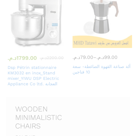
99.00
د.م.
–
79.00
د.م.
1799.00
د.م.
2200.00
د.م.
ألة صناعة القهوة الضاغطة- سعة
Dsp Pétrin stationnaire
10 فناجين
KM3032 en inox_Stand
mixer_YIWU DSP Electric
Appliance Co ltd. العجانة
WOODEN
MINIMALISTIC
CHAIRS