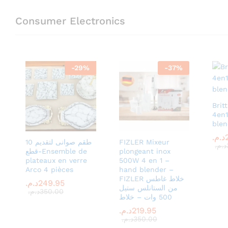
Consumer Electronics
-
29
%
-
37
%
Brit
4en1
blen
د.م.
د.م.
FIZLER Mixeur
طقم صوانى لتقديم 10
د.م.
د.م.
plongeant inox
قطع-Ensemble de
plateaux en verre
500W 4 en 1 –
Arco 4 pièces
hand blender –
FIZLER خلاط غاطس
249.95
249.95
د.م.
د.م.
من الستانلس ستيل
350.00
350.00
د.م.
د.م.
500 وات – خلاط
219.95
219.95
د.م.
د.م.
350.00
350.00
د.م.
د.م.