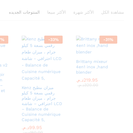
مشاهدة الكل
الأكثر شهرة
الأكثر مبيعا
المنتوجات الجديده
7
%
-
33
%
-
31
%
Brittany mixeur
4en1 inox ,hand
blender
ir
219.95
219.95
د.م.
د.م.
en
320.00
320.00
د.م.
د.م.
 –
Kenz ميزان مطبخ
 et
رقمي بسعة 5 كيلو
جرام ، ميزان طعام
احترافي – شاشة LCD
– Balance de
Cuisine numérique
Capacité 5,
99.95
99.95
د.م.
د.م.
150.00
150.00
د.م.
د.م.