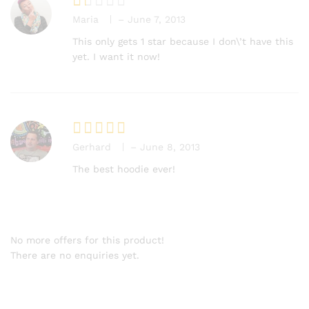
Maria
–
June 7, 2013
R
at
This only gets 1 star because I don\’t have this
e
yet. I want it now!
d
1
o
ut
of
5
Gerhard
–
June 8, 2013
Rated
5
out of 5
The best hoodie ever!
No more offers for this product!
There are no enquiries yet.