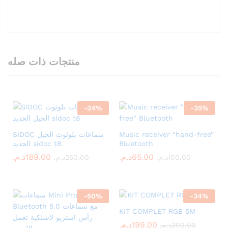
منتجات ذات صله
-
24
%
-
35
%
SIDOC سماعات بلوثوث الجيل
Music receiver “hand-free”
الجديد sidoc t8
Bluetooth
د.م.
189.00
د.م.
65.00
د.م.
250.00
د.م.
100.00
-
50
%
-
34
%
KIT COMPLET RGB 5M
د.م.
199.00
د.م.
300.00