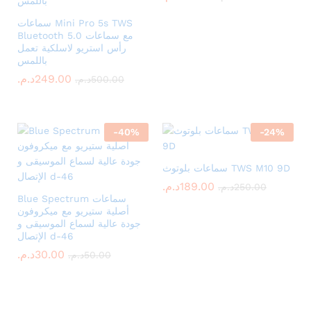
سماعات Mini Pro 5s TWS
Bluetooth 5.0 مع سماعات
رأس استريو لاسلكية تعمل
باللمس
د.م.
249.00
د.م.
500.00
-
40
%
-
24
%
سماعات بلوتوث TWS M10 9D
د.م.
189.00
د.م.
250.00
Blue Spectrum سماعات
أصلية ستيريو مع ميكروفون
جودة عالية لسماع الموسيقى و
الإتصال d-46
د.م.
30.00
د.م.
50.00