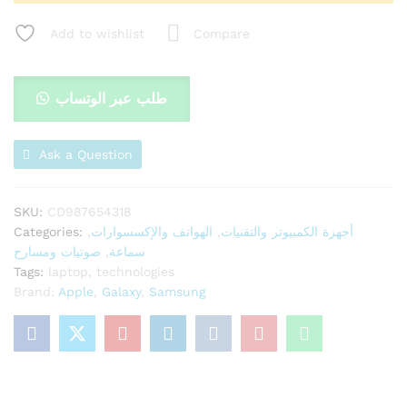
عالية
لسماع
Add to wishlist
Compare
الموسيقى
و
الإتصال
طلب عبر الوتساب
M-
4
quantity
Ask a Question
SKU:
CD987654318
Categories:
,
الهواتف والإكسسوارات
,
أجهزة الكمبيوتر والتقنيات
صوتيات ومسارح
,
سماعة
Tags:
laptop
,
technologies
Brand:
Apple
,
Galaxy
,
Samsung