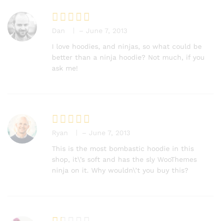
Dan
–
June 7, 2013
Rated
4
out of 5
I love hoodies, and ninjas, so what could be
better than a ninja hoodie? Not much, if you
ask me!
Ryan
–
June 7, 2013
Rated
5
out of 5
This is the most bombastic hoodie in this
shop, it\’s soft and has the sly WooThemes
ninja on it. Why wouldn\’t you buy this?