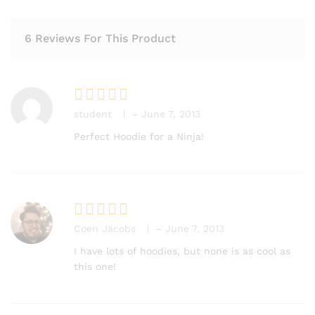
6 Reviews For This Product
student
–
June 7, 2013
Rated
5
out of 5
Perfect Hoodie for a Ninja!
Coen Jacobs
–
June 7, 2013
Rated
5
out of 5
I have lots of hoodies, but none is as cool as
this one!