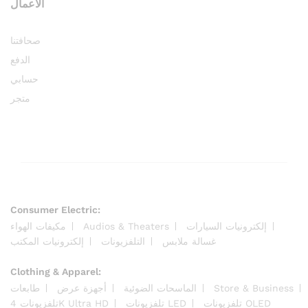
الأعمال
صحافتنا
الدفع
حسابي
متجر
Consumer Electric:
مكيفات الهواء
Audios & Theaters
إلكترونيات السيارات
غسالة ملابس
التلفزيونات
إلكترونيات المكتب
Clothing & Apparel:
طابعات
أجهزة عرض
الماسحات الضوئية
Store & Business
تلفزيونات OLED
تلفزيونات LED
تلفزيونات 4K Ultra HD