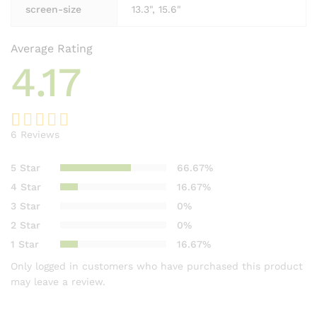
screen-size
13.3", 15.6"
Average Rating
4.17
6
Reviews
Rated
6
4.17
out
5 Star
66.67%
of 5
4 Star
16.67%
based on
3 Star
0%
customer
2 Star
0%
ratings
1 Star
16.67%
Only logged in customers who have purchased this product
may leave a review.