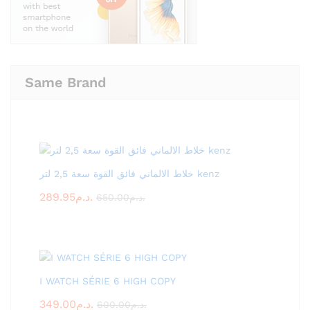
Same Brand
خلاط الالماني فائق القوة سعة 2,5 لتر kenz
289.95
د.م.
650.00
د.م.
I WATCH SÉRIE 6 HIGH COPY
349.00
د.م.
600.00
د.م.