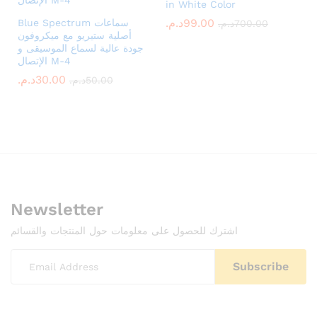
in White Color
99.00
د.م.
Blue Spectrum سماعات
700.00
د.م.
أصلية ستيريو مع ميكروفون
جودة عالية لسماع الموسيقى و
الإتصال M-4
30.00
د.م.
50.00
د.م.
Newsletter
اشترك للحصول على معلومات حول المنتجات والقسائم
x