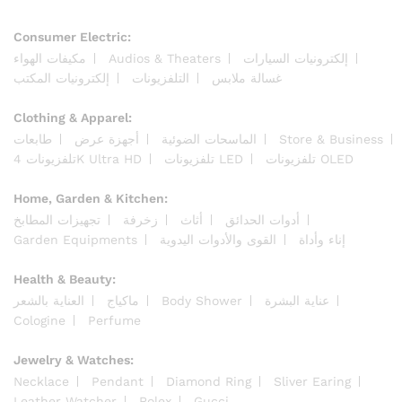
Consumer Electric:
إلكترونيات السيارات
Audios & Theaters
مكيفات الهواء
غسالة ملابس
التلفزيونات
إلكترونيات المكتب
Clothing & Apparel:
Store & Business
الماسحات الضوئية
أجهزة عرض
طابعات
تلفزيونات OLED
تلفزيونات LED
تلفزيونات 4K Ultra HD
Home, Garden & Kitchen:
أدوات الحدائق
أثاث
زخرفة
تجهيزات المطابخ
إناء وأداة
القوى والأدوات اليدوية
Garden Equipments
Health & Beauty:
عناية البشرة
Body Shower
ماكياج
العناية بالشعر
Cologine
Perfume
Jewelry & Watches:
Necklace
Pendant
Diamond Ring
Sliver Earing
Leather Watcher
Rolex
Gucci