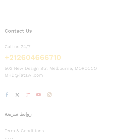
ce
Contact Us
Call us 24/7
+212604666710
502 New Design Str, Melbourne, MOROCCO
MHD@Tatawi.com
روابط سريعة
Term & Conditions