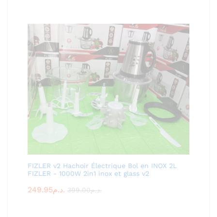
FIZLER v2 Hachoir Électrique Bol en INOX 2L
FIZLER - 1000W 2in1 inox et glass v2
249.95
د.م.
399.00
د.م.