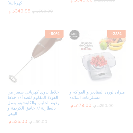
كهربائية)
د.م.
349.95
د.م.
500.00
-
50
%
-
28
%
ميزان لوزن المقادير و الفواكه و
خلاط يدوي كهربائي صغير من
مستلزمات المائده
الفولاذ المقاوم للصدأ // خلاط
رغوة الحليب والكابتشينو يعمل
د.م.
179.00
د.م.
250.00
بالبطارية // خافق الكريمة و
البيض
د.م.
25.00
د.م.
50.00