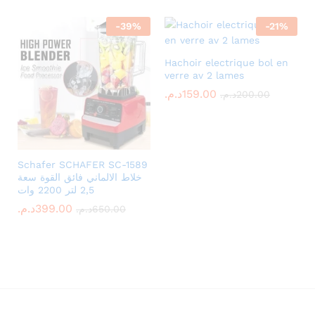
-
39
%
-
21
%
Hachoir electrique bol en
verre av 2 lames
د.م.
159.00
د.م.
200.00
Schafer SCHAFER SC-1589
خلاط الالماني فائق القوة سعة
2,5 لتر 2200 وات
د.م.
399.00
د.م.
650.00