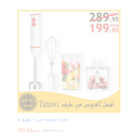
4 في 1 خلاط mixeur elite
199.95
د.م.
299.00
د.م.