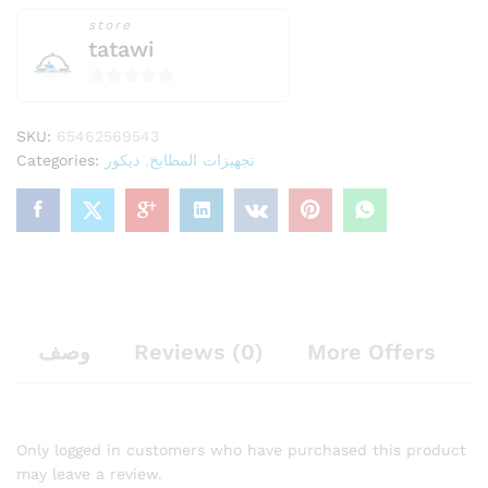
store
tatawi
0
o
SKU:
65462569543
u
Categories:
ديكور
,
تجهيزات المطابخ
t
o
f
5
وصف
Reviews (0)
More Offers
Only logged in customers who have purchased this product
may leave a review.