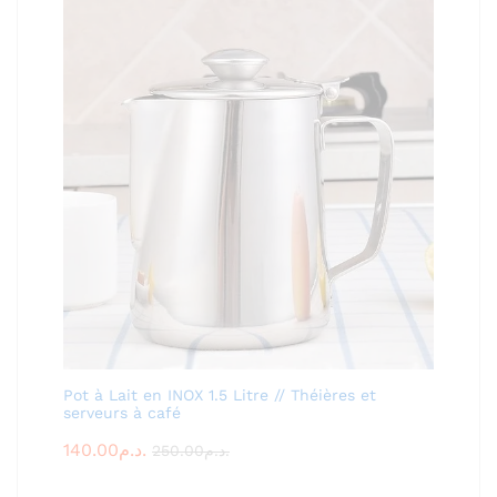
Pot à Lait en INOX 1.5 Litre // Théières et
serveurs à café
140.00
د.م.
250.00
د.م.