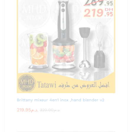
Brittany mixeur 4en1 inox ,hand blender v2
219.95
د.م.
320.00
د.م.