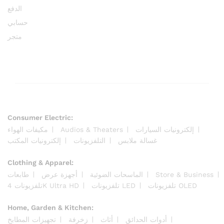
الدفع
حسابي
متجر
Consumer Electric:
مكيفات الهواء
Audios & Theaters
إلكترونيات السيارات
غسالة ملابس
التلفزيونات
إلكترونيات المكتب
Clothing & Apparel:
طابعات
أجهزة عرض
الماسحات الضوئية
Store & Business
تلفزيونات OLED
تلفزيونات LED
تلفزيونات 4K Ultra HD
Home, Garden & Kitchen:
أدوات الحدائق
أثاث
زخرفة
تجهيزات المطابخ