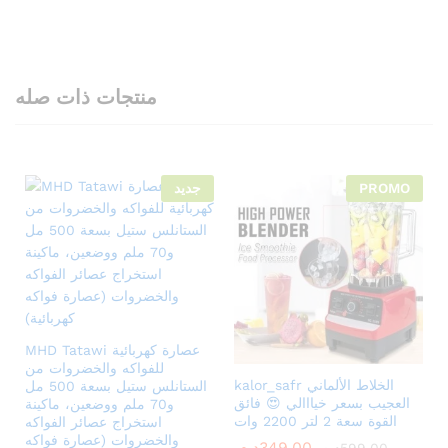
منتجات ذات صله
جديد
PROMO
MHD Tatawi عصارة كهربائية
للفواكه والخضروات من
kalor_safr الخلاط الألماني
الستانلس ستيل بسعة 500 مل
العجيب بسعر خيااالي 😍 فائق
و70 ملم ووضعين، ماكينة
القوة سعة 2 لتر 2200 وات
استخراج عصائر الفواكه
والخضروات (عصارة فواكه
د.م.
349.00
د.م.
599.00