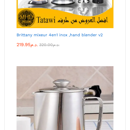
Brittany mixeur 4en1 inox ,hand blender v2
219.95
د.م.
320.00
د.م.