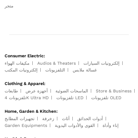
متجر
Consumer Electric:
مكيفات الهواء
Audios & Theaters
إلكترونيات السيارات
غسالة ملابس
التلفزيونات
إلكترونيات المكتب
Clothing & Apparel:
طابعات
أجهزة عرض
الماسحات الضوئية
Store & Business
تلفزيونات OLED
تلفزيونات LED
تلفزيونات 4K Ultra HD
Home, Garden & Kitchen:
أدوات الحدائق
أثاث
زخرفة
تجهيزات المطابخ
Garden Equipments
القوى والأدوات اليدوية
إناء وأداة