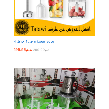
4 في 1 خلاط mixeur elite
199.95
د.م.
299.00
د.م.