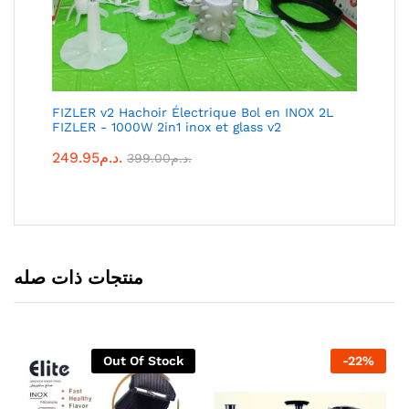
FIZLER v2 Hachoir Électrique Bol en INOX 2L
FIZLER - 1000W 2in1 inox et glass v2
249.95
د.م.
399.00
د.م.
منتجات ذات صله
Out Of Stock
-
22
%