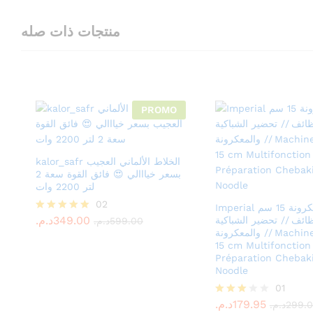
منتجات ذات صله
PROMO
kalor_safr الخلاط الألماني العجيب
بسعر خيااالي 😍 فائق القوة سعة 2
لتر 2200 وات
د.م.
349.00
02
د.م.
599.00
Imperial آلة المعكرونة 15 سم
د.م.
349.00
ظائف // تحضير الشباكية
Rated
د.م.
599.00
5.00
والمعكرونة // Machine à pâtes
out of 5
15 cm Multifonction 
Préparation Chebak
Noodle
د.م.
179.95
01
د.م.
299.
د.م.
179.95
Rated
د.م.
299.