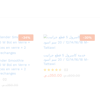
-
34
%
-
30
%
خدمة كاسرول 5 قطع جرانيت
12/14/16/18 / 20 سم اسود M-
ender Smoothie
Tattawi
 W Bol en Verre +
ces en verre + 2
د.م.
350.00
02
د.م.
500.00
rechanges
د.م.
350.00
Rated
د.م.
500.00
5
02
4.50
د.م.
350.00
out of 5
5
د.م.
350.00