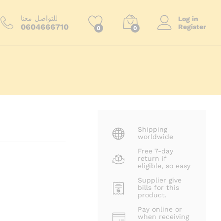
269.00
د.م.
أضف إلى السلة
300.00
د.م.
للتواصل معنا
Log in
0604666710
Register
0
0
ا
Shipping
worldwide
Free 7-day
return if
eligible, so easy
Supplier give
bills for this
product.
Pay online or
when receiving