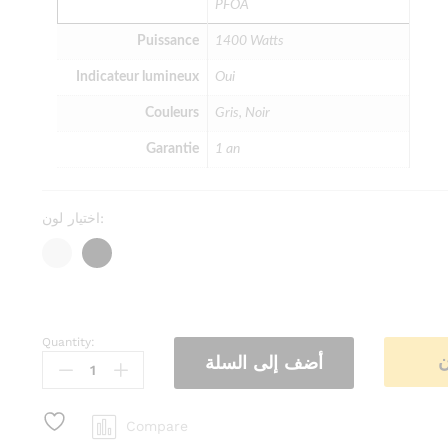
PFOA
Puissance
1400 Watts
Indicateur lumineux
Oui
Couleurs
Gris, Noir
Garantie
1 an
اختيار لون:
Quantity:
Sandwich
ن
أضف إلى السلة
Toaster
-
lamacom
Compare
quantity