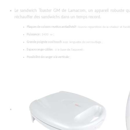
Le sandwich Toaster GM de Lamacom, un appareil robuste qui v
réchauffer des sandwichs dans un temps record.
Plaques de cuisson revêtus antiadhésif :
bonne répartition de la chaleur et facil
Puissance :
1400 w
;
Grande poignée cool touch
avec languette de verrouillage ;
Espace range-câbles
: à la base de l’appareil ;
Possibilité de ranger à la verticale ;