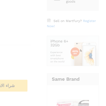
goods
Sell on Martfury?
Register
Now!
Same Brand
شراء الا