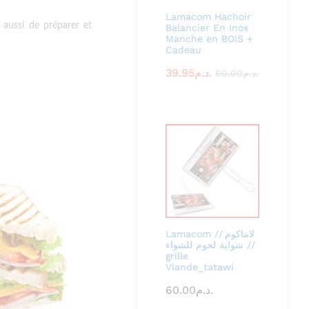
Lamacom Hachoir
 aussi de préparer et
Balancier En Inox
Manche en BOIS +
Cadeau
39.95
د.م.
60.00
د.م.
Lamacom لاماكوم //
شواية لحوم للشواء //
grille
Viande_tatawi
60.00
د.م.