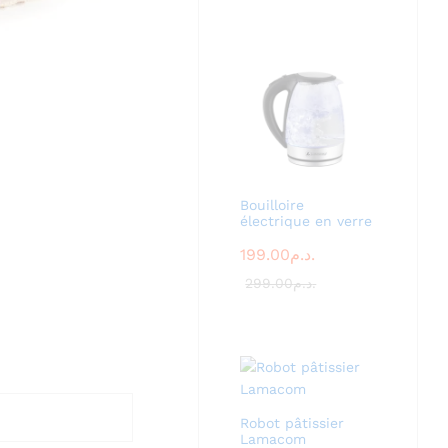
Bouilloire
électrique en verre
199.00
د.م.
299.00
د.م.
Robot pâtissier
Lamacom