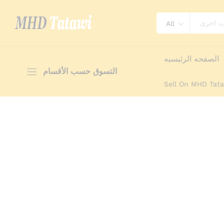
Sandwich Toaster - lamacom
All
وصف
تخصيص
Reviews (0)
More Offers
S
الصفحه الرئيسيه
التسوق حسب الأقسام
Sell On MHD Tat