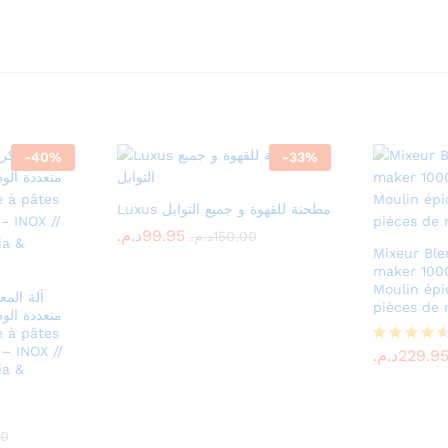
-
40
%
-
33
%
Luxus مطحنة للقهوة و جميع التوابل
د.م.
د.م.
99.95
99.95
د.م.
د.م.
150.00
150.00
Mixeur Bl
maker 1000
Moulin épi
pièces de 
متعددة الو
د.م.
229.9
– INOX //
د.م.
229.9
Rated
ia &
4.50
out of 5
00
00