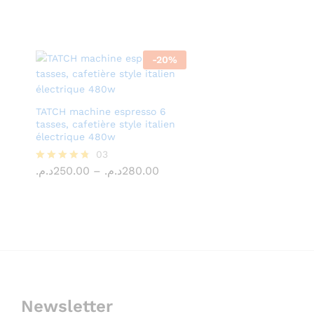
3.00
out of
5
-
20
%
TATCH machine espresso 6
tasses, cafetière style italien
électrique 480w
د.م.
250.00
03
د.م.
280.00
Price
د.م.
250.00
–
د.م.
280.00
Rated
range:
4.67
250.00د.م.
out of 5
through
280.00د.م.
Newsletter