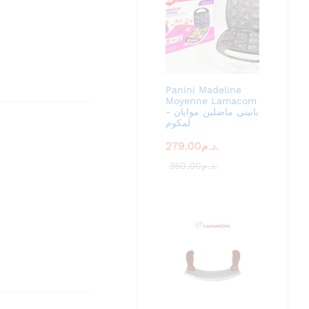
Panini Madeline
Moyenne Lamacom
- بانيني ماضلين موايان
لمكوم
279.00
د.م.
350.00
د.م.