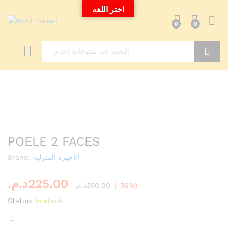
اختر اللغه
0
0
Search
POELE 2 FACES
Brand:
الاجهزه المنزليه
د.م.
225.00
د.م.
350.00
(-36%)
Status:
In stock