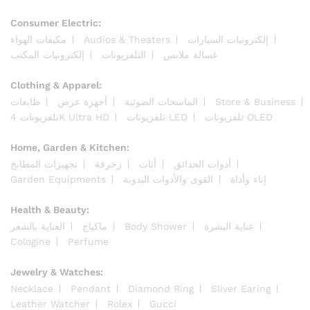
Consumer Electric:
مكيفات الهواء
Audios & Theaters
إلكترونيات السيارات
غسالة ملابس
التلفزيونات
إلكترونيات المكتب
Clothing & Apparel:
طابعات
أجهزة عرض
الماسحات الضوئية
Store & Business
تلفزيونات OLED
تلفزيونات LED
تلفزيونات 4K Ultra HD
Home, Garden & Kitchen:
أدوات الحدائق
أثاث
زخرفة
تجهيزات المطابخ
Garden Equipments
القوى والأدوات اليدوية
إناء وأداة
Health & Beauty:
العناية بالشعر
ماكياج
Body Shower
عناية البشرة
Cologine
Perfume
Jewelry & Watches:
Necklace
Pendant
Diamond Ring
Sliver Earing
Leather Watcher
Rolex
Gucci