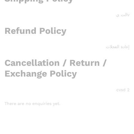
vالت ي
Refund Policy
إعادة العجلات
Cancellation / Return /
Exchange Policy
cvsd 2
There are no enquiries yet.