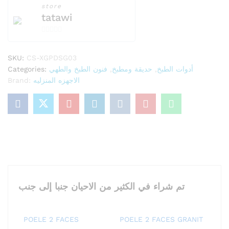
store
tatawi
0
o
SKU:
CS-XGPDSG03
u
Categories:
فنون الطبخ والطهي
,
حديقة ومطبخ
,
أدوات الطبخ
t
Brand:
الاجهزه المنزليه
o
f
5
تم شراء في الكثير من الاحيان جنبا إلى جنب
POELE 2 FACES
POELE 2 FACES GRANIT