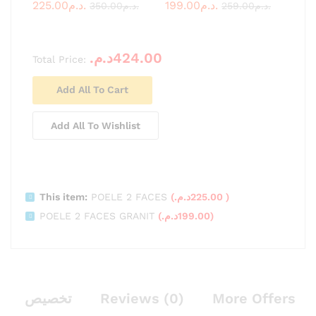
225.00
د.م.
199.00
د.م.
350.00
د.م.
259.00
د.م.
د.م.
424.00
Total Price:
Add All To Cart
Add All To Wishlist
This item:
POELE 2 FACES
(
د.م.
225.00
)
POELE 2 FACES GRANIT
(
د.م.
199.00
)
تخصيص
Reviews (0)
More Offers