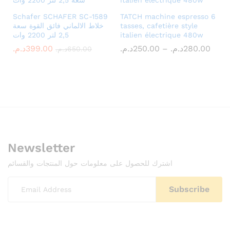
Schafer SCHAFER SC-1589
TATCH machine espresso 6
خلاط الالماني فائق القوة سعة
tasses, cafetière style
2,5 لتر 2200 وات
italien électrique 480w
Price
د.م.
399.00
د.م.
250.00
–
د.م.
280.00
د.م.
650.00
rang
250.00م
thro
Newsletter
اشترك للحصول على معلومات حول المنتجات والقسائم