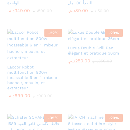
للصدأ 100 مل
الواحدة
د.م.
349.00
د.م.
89.00
د.م.
500.00
د.م.
150.00
-
22
%
-
29
%
Luxus Double Grill Pan
élégant et pratique 36cm
د.م.
250.00
د.م.
350.00
Laccor Robot
multifonction 800w
incassable 6 en 1, mixeur,
hachoir, moulin, et
extracteur
د.م.
699.00
د.م.
900.00
-
39
%
-
20
%