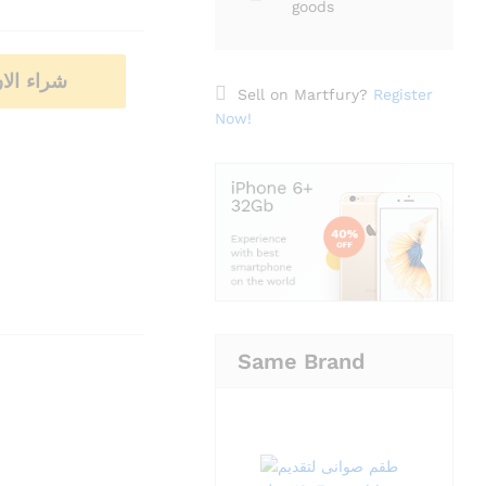
goods
شراء الا
Sell on Martfury?
Register
Now!
Same Brand