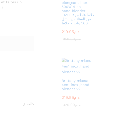
 et faites un
plongeant inox
500W 4 en 1 -
 !
hand blender -
FIZLER خلاط غاطس
من الستانلس ستيل
500 وات - خلاط
219.95
د.م.
350.00
د.م.
Brittany mixeur
4en1 inox ,hand
blender v2
219.95
د.م.
vالت ي
320.00
د.م.