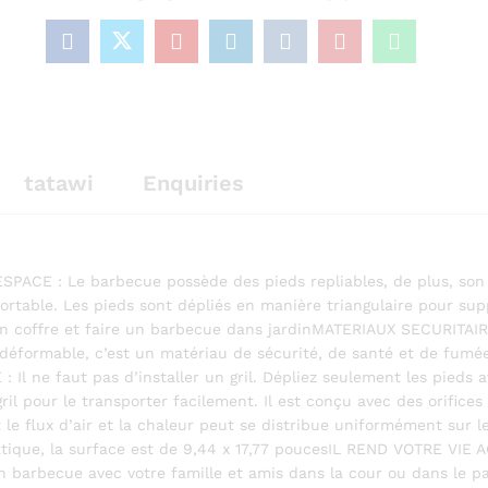
u
t
o
f
5
tatawi
Enquiries
CE : Le barbecue possède des pieds repliables, de plus, son 
ortable. Les pieds sont dépliés en manière triangulaire pour suppor
 un coffre et faire un barbecue dans jardinMATERIAUX SECURITAIRE
indéformable, c’est un matériau de sécurité, de santé et de fumé
: Il ne faut pas d’installer un gril. Dépliez seulement les pieds 
gril pour le transporter facilement. Il est conçu avec des orifices
le flux d’air et la chaleur peut se distribue uniformément sur le g
pratique, la surface est de 9,44 x 17,77 poucesIL REND VOTRE VIE
e un barbecue avec votre famille et amis dans la cour ou dans le