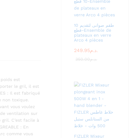
طقم صوانى لتقديم 10
قطع-Ensemble de
plateaux en verre
Arco 4 pièces
249.95
د.م.
350.00
د.م.
poids est
ter le gril, il est
S : Il est fabriqué
e non toxique.
avant vous voulez
 de ventilation sur
ril. C’est facile à
 AGREABLE : En
 parc comme vous
FIZLER Mixeur