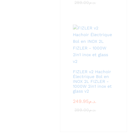
299.00
د.م.
FIZLER v2 Hachoir
Électrique Bol en
INOX 2L FIZLER -
1000W 2in1 inox et
glass v2
249.95
د.م.
399.00
د.م.