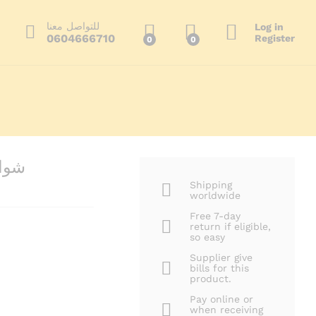
199.00
د.م.
أضف إلى السلة
350.00
د.م.
للتواصل معنا
Log in
0604666710
Register
0
0
ا
Shipping
worldwide
Free 7-day
return if eligible,
so easy
Supplier give
bills for this
product.
Pay online or
when receiving