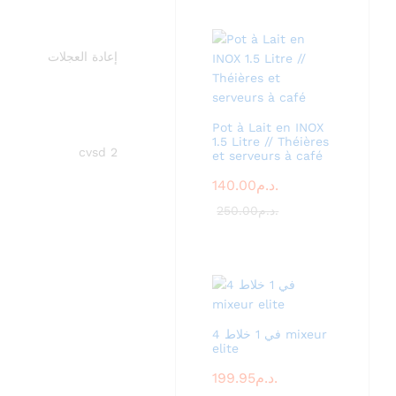
إعادة العجلات
Pot à Lait en INOX
1.5 Litre // Théières
cvsd 2
et serveurs à café
140.00
د.م.
250.00
د.م.
4 في 1 خلاط mixeur
elite
199.95
د.م.