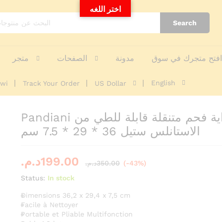
اختر اللغه
Search
شواية فحم متنقلة قابلة للطي من الاستانلس ستيل 36 * 29 * 
فتح متجرك في سوق
مدونة
الصفحات
متجر
nquiries
English
awi
Track Your Order
US Dollar
Pandiani شواية فحم متنقلة قابلة للطي من
الاستانلس ستيل 36 * 29 * 7.5 سم
د.م.
199.00
د.م.
350.00
(-43%)
Status:
In stock
Dimensions 36,2 x 29,4 x 7,5 cm
Facile à Nettoyer
Portable et Pliable Multifonction