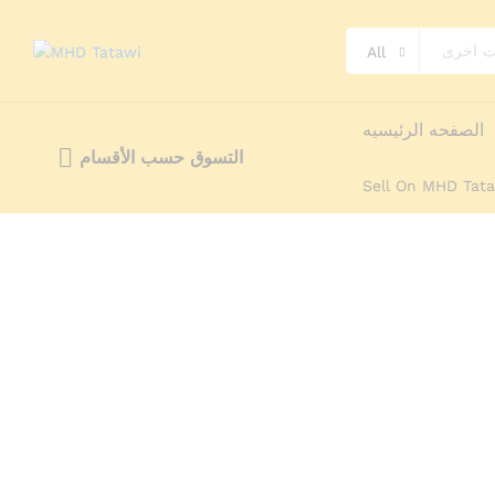
All
Pandiani 7.5 سم
الصفحه الرئيسيه
وصف
Reviews (0)
More Offers
tatawi
E
التسوق حسب الأقسام
Sell On MHD Tat