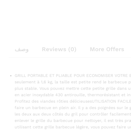
وصف
Reviews (0)
More Offers
GRILL PORTABLE ET PLIABLE POUR ECONOMISER VOTRE ESPA
seulement à 1,6 kg, la taille est petite rend le barbecue p
plus stable. Vous pouvez mettre cette petite grille dans
en acier inoxydable 430 antirouille, thermorésistant et 
Profitez des viandes rôties délicieusesUTILISATION FACILE 
faire un barbecue en plein air. Il y a des poignées sur le 
les deux aux deux côtés du gril pour contrôler facilement 
enlever le grille du barbecue pour nettoyer, il est très 
utilisant cette grille barbecue légère, vous pouvez fair