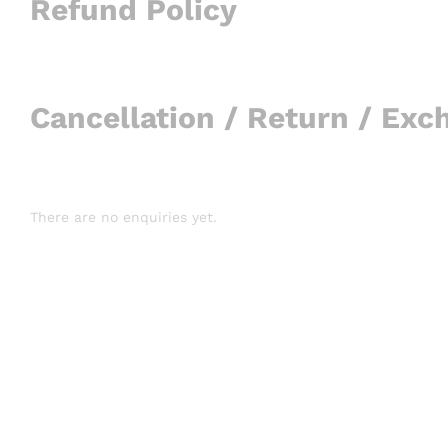
Refund Policy
Cancellation / Return / Exc
There are no enquiries yet.