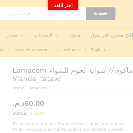
Lamacom لاماكوم // شواية لحوم للشواء // grille Viande_tatawi
اختر اللغه
nquiries
Search
فتح متجرك في سوق
مدونة
الصفحات
متجر
English
awi
Track Your Order
US Dollar
Lamacom لاماكوم // شواية لحوم للشواء // grille
Viande_tatawi
Brand:
Lamacom
د.م.
60.00
Status:
In stock
Grille viande bombée Grand Modèle Lamacom en inox.
Acier inoxydable de haute qualité alimentaire durable.