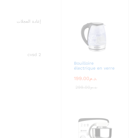
إعادة العجلات
cvsd 2
Bouilloire
électrique en verre
199.00
د.م.
299.00
د.م.