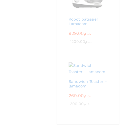
Robot pâtissier
Lamacom
929.00
د.م.
1200.00
د.م.
Sandwich Toaster -
lamacom
269.00
د.م.
300.00
د.م.