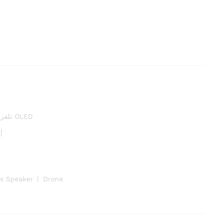
تلفزيونات OLED
إ
ss Speaker
Drone