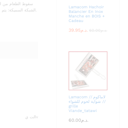
سقوط الطعام من الش.
Lamacom Hachoir
الشبكة السميكة: يتم قياس فجوات الهواء في الشبكة بشكل مثالي لضمان توزيع منتظم للحرارة مع منع قطع الطعام الصغيرة من السقوط عبر الشبكة. صنع في المغرب.
Balancier En Inox
Manche en BOIS +
Cadeau
39.95
د.م.
60.00
د.م.
Lamacom لاماكوم //
شواية لحوم للشواء //
grille
Viande_tatawi
vالت ي
60.00
د.م.