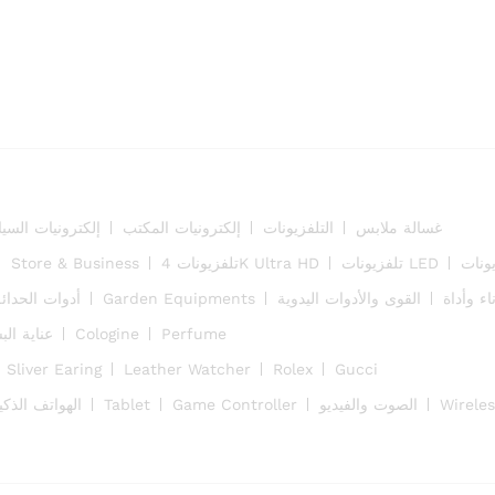
غسالة ملابس
التلفزيونات
إلكترونيات المكتب
إلكترونيات السي
Store & Business
تلفزيونات 4K Ultra HD
تلفزيونات LED
أدوات الحدائ
Garden Equipments
القوى والأدوات اليدوية
ناء وأداة
عناية ال
Cologine
Perfume
Sliver Earing
Leather Watcher
Rolex
Gucci
الهواتف الذكي
Tablet
Game Controller
الصوت والفيديو
Wirele