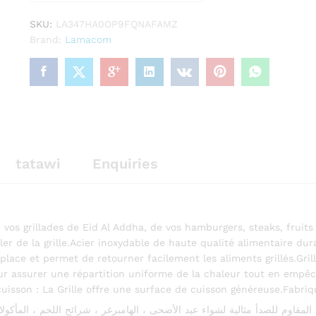
o
SKU:
LA347HA0OP9FQNAFAMZ
u
Brand:
Lamacom
t
o
f
5
tatawi
Enquiries
vos grillades de Eid Al Addha, de vos hamburgers, steaks, fruits
r de la grille.Acier inoxydable de haute qualité alimentaire dura
en place et permet de retourner facilement les aliments grillés.Gril
ur assurer une répartition uniforme de la chaleur tout en empêc
uisson : La Grille offre une surface de cuisson généreuse.Fabri