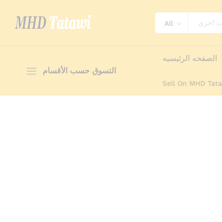
وصف
Reviews (0)
More Offers
tatawi
E
All
الصفحه الرئيسيه
التسوق حسب الأقسام
Sell On MHD Tat