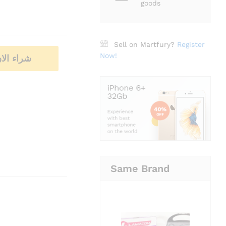
goods
Sell on Martfury?
Register
Now!
شراء الا
Same Brand