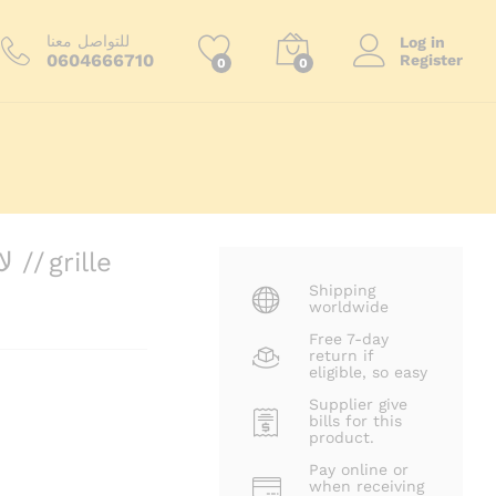
60.00
د.م.
أضف إلى السلة
للتواصل معنا
Log in
0604666710
Register
0
0
ا
Shipping
worldwide
Free 7-day
return if
eligible, so easy
Supplier give
bills for this
product.
Pay online or
when receiving