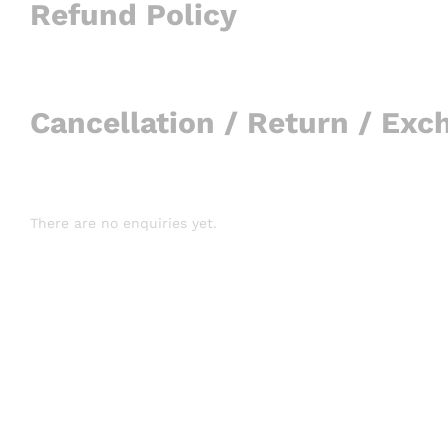
Refund Policy
Cancellation / Return / Exc
There are no enquiries yet.