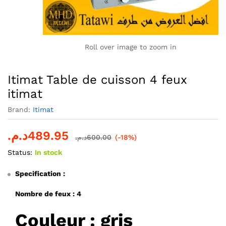
Roll over image to zoom in
Itimat Table de cuisson 4 feux
itimat
Brand:
Itimat
د.م.
489.95
د.م.
600.00
(-18%)
Status:
In stock
Specification :
Nombre de feux : 4
Couleur : gris