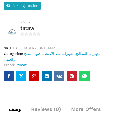
Ask a Question
store
tatawi
0
o
SKU:
IT603HA0ER25GNAFAMZ
u
Categories:
فنون الطبخ
,
تجهيزات عيد الأضحى
,
تجهيزات المطابخ
t
والطهي
o
Brand:
Itimat
f
5
وصف
Reviews (0)
More Offers