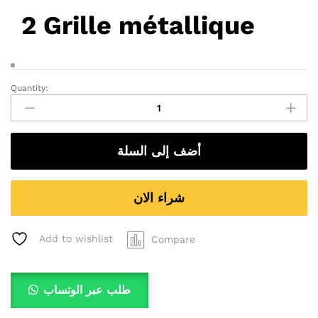
2 Grille métallique
Quantity:
Itimat
Table
de
cuisson
أضف إلى السلة
4
feux
itimat
شراء الان
quantity
Add to wishlist
Compare
طلب عبر الوتساب