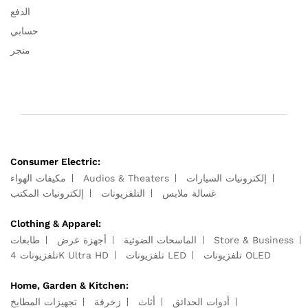
الدفع
حسابي
متجر
Consumer Electric:
مكيفات الهواء
Audios & Theaters
إلكترونيات السيارات
غسالة ملابس
التلفزيونات
إلكترونيات المكتب
Clothing & Apparel:
طابعات
أجهزة عرض
الماسحات الضوئية
Store & Business
تلفزيونات OLED
تلفزيونات LED
تلفزيونات 4K Ultra HD
Home, Garden & Kitchen:
أدوات الحدائق
أثاث
زخرفة
تجهيزات المطابخ