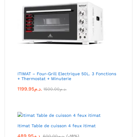
ITIMAT – Four-Grill Electrique 50L. 3 Fonctions
+ Thermostat + Minuterie
1199.95
د.م.
1500.00
د.م.
Itimat Table de cuisson 4 feux itimat
489.95
د.م.
600.00
د.م.
(-18%)