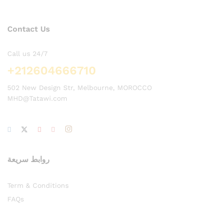
x
ce
Contact Us
Call us 24/7
+212604666710
502 New Design Str, Melbourne, MOROCCO
MHD@Tatawi.com
روابط سريعة
Term & Conditions
FAQs