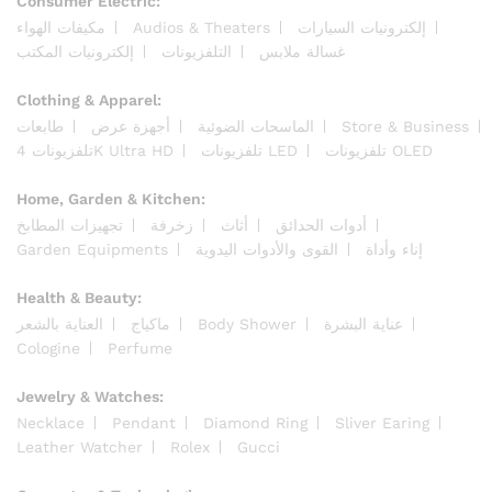
Consumer Electric:
إلكترونيات السيارات
Audios & Theaters
مكيفات الهواء
غسالة ملابس
التلفزيونات
إلكترونيات المكتب
Clothing & Apparel:
Store & Business
الماسحات الضوئية
أجهزة عرض
طابعات
تلفزيونات OLED
تلفزيونات LED
تلفزيونات 4K Ultra HD
Home, Garden & Kitchen:
أدوات الحدائق
أثاث
زخرفة
تجهيزات المطابخ
إناء وأداة
القوى والأدوات اليدوية
Garden Equipments
Health & Beauty:
عناية البشرة
Body Shower
ماكياج
العناية بالشعر
Cologine
Perfume
Jewelry & Watches:
Necklace
Pendant
Diamond Ring
Sliver Earing
Leather Watcher
Rolex
Gucci