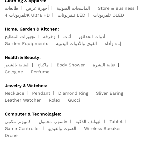
Clothing & Apparel:
Store & Business
الماسحات الضوئية
أجهزة عرض
طابعات
تلفزيونات OLED
تلفزيونات LED
تلفزيونات 4K Ultra HD
Home, Garden & Kitchen:
أدوات الحدائق
أثاث
زخرفة
تجهيزات المطابخ
إناء وأداة
القوى والأدوات اليدوية
Garden Equipments
Health & Beauty:
عناية البشرة
Body Shower
ماكياج
العناية بالشعر
Cologine
Perfume
Jewelry & Watches:
Necklace
Pendant
Diamond Ring
Sliver Earing
Leather Watcher
Rolex
Gucci
Computer & Technologies:
Tablet
الهواتف الذكية
حاسوب محمول
كمبيوتر مكتبي
Wireless Speaker
الصوت والفيديو
Game Controller
Drone