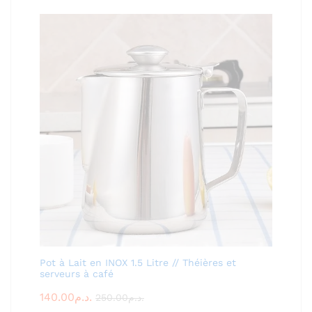
Pot à Lait en INOX 1.5 Litre // Théières et
serveurs à café
140.00
د.م.
250.00
د.م.