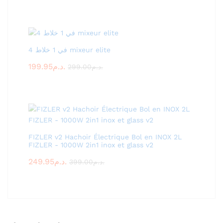
4 في 1 خلاط mixeur elite
199.95
د.م.
299.00
د.م.
FIZLER v2 Hachoir Électrique Bol en INOX 2L
FIZLER - 1000W 2in1 inox et glass v2
249.95
د.م.
399.00
د.م.