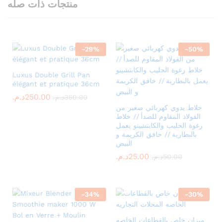
منتجات ذات صله
-
29
%
-
50
%
Luxus Double Grill Pan
élégant et pratique 36cm
د.م.
250.00
د.م.
350.00
خلاط يدوي كهربائي صغير من
الفولاذ المقاوم للصدأ // خلاط
رغوة الحليب والكابتشينو يعمل
بالبطارية // خافق الكريمة و
البيض
د.م.
25.00
د.م.
50.00
-
34
%
-
30
%
ميزان خاص بالقطاعات الخاصه