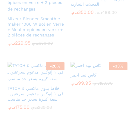
المحلات التجاريه
د.م.
350.00
د.م.
499.00
Mixeur Blender Smoothie
maker 1000 W Bol en Verre
+ Moulin épices en verre +
2 pièces de rechanges
د.م.
229.95
د.م.
350.00
-
20
%
-
33
%
كاس نبيد احمر
د.م.
99.95
د.م.
150.00
TATCH خلاط يدوي ماكسي ٤
في ١ إنوكس مدعوم بسرعتين ـ
سعة كبيرة بسعر جد مناسب
د.م.
175.00
د.م.
220.00