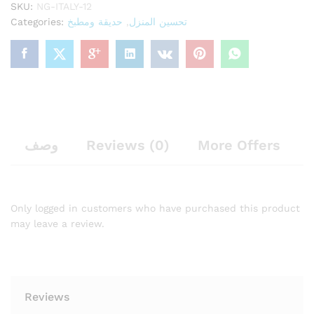
SKU:
NG-ITALY-12
u
Categories:
حديقة ومطبخ
,
تحسين المنزل
t
o
f
5
وصف
Reviews (0)
More Offers
Only logged in customers who have purchased this product
may leave a review.
Reviews