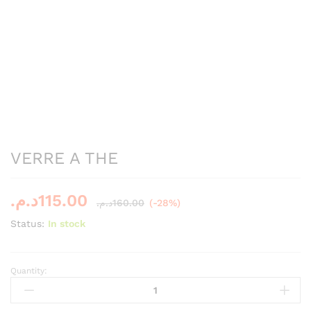
VERRE A THE
د.م.
115.00
د.م.
160.00
(-28%)
Status:
In stock
Quantity:
VERRE
A
THE