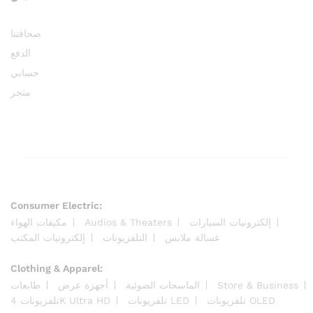
صحافتنا
الدفع
حسابي
متجر
Consumer Electric:
مكيفات الهواء
Audios & Theaters
إلكترونيات السيارات
غسالة ملابس
التلفزيونات
إلكترونيات المكتب
Clothing & Apparel:
طابعات
أجهزة عرض
الماسحات الضوئية
Store & Business
تلفزيونات OLED
تلفزيونات LED
تلفزيونات 4K Ultra HD