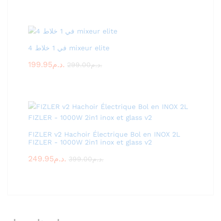
4 في 1 خلاط mixeur elite
199.95
د.م.
299.00
د.م.
FIZLER v2 Hachoir Électrique Bol en INOX 2L
FIZLER - 1000W 2in1 inox et glass v2
249.95
د.م.
399.00
د.م.