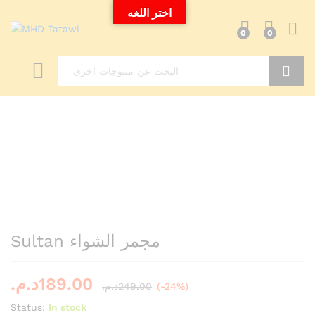
اختر اللغه
0
0
Search
Sultan مجمر الشواء
د.م.
189.00
د.م.
249.00
(-24%)
Status:
In stock