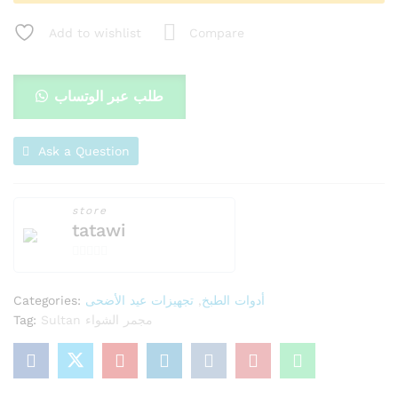
Add to wishlist
Compare
طلب عبر الوتساب
Ask a Question
store
tatawi
0
o
Categories:
تجهيزات عيد الأضحى
,
أدوات الطبخ
u
Tag:
Sultan مجمر الشواء
t
o
f
5