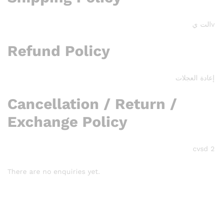
vالت ي
Refund Policy
إعادة العجلات
Cancellation / Return /
Exchange Policy
cvsd 2
There are no enquiries yet.