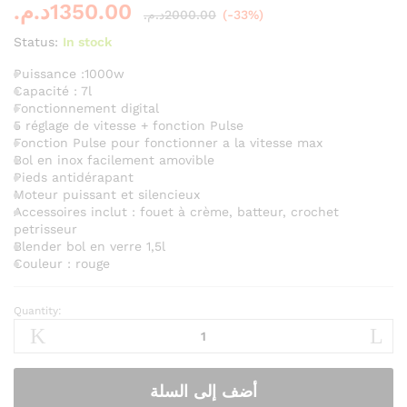
د.م.
1350.00
د.م.
2000.00
(-33%)
Status:
In stock
Puissance :1000w
Capacité : 7l
Fonctionnement digital
5 réglage de vitesse + fonction Pulse
Fonction Pulse pour fonctionner a la vitesse max
Bol en inox facilement amovible
Pieds antidérapant
Moteur puissant et silencieux
Accessoires inclut : fouet à crème, batteur, crochet
petrisseur
Blender bol en verre 1,5l
Couleur : rouge
Quantity:
Prima
Robots
Pétrin
Multifonctions
أضف إلى السلة
7