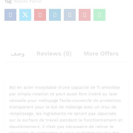
Tag:
Robots Pétrin
o
f
5
وصف
Reviews (0)
More Offers
Bol en acier inoxydable d’une capacité de 7l amovible
par simple rotation et peut aussi être inséré au lave
vaisselle pour nettoyage facile.couvercle de protection
transparent pour le bol de mélange avec un trou de
remplissage, les ingrédients ne seront pas vaporisés
sur la surface de travail pendant le fonctionnement et
deuxièmement, il n’est pas nécessaire de retirer le
couvercle de protection si vous souhaitez ajouter des