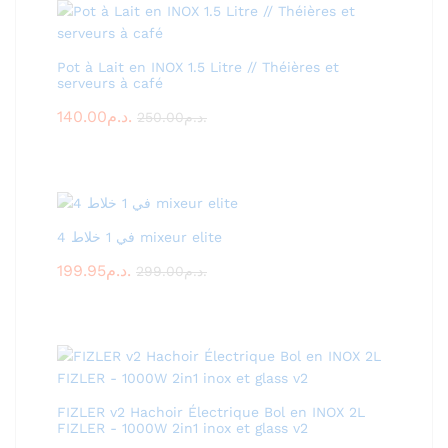
Pot à Lait en INOX 1.5 Litre // Théières et
serveurs à café
140.00
د.م.
250.00
د.م.
4 في 1 خلاط mixeur elite
199.95
د.م.
299.00
د.م.
FIZLER v2 Hachoir Électrique Bol en INOX 2L
FIZLER - 1000W 2in1 inox et glass v2