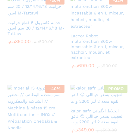
-
30
%
-
22
%
خدمة كاسرول 5 قطع جرانيت
12/14/16/18 / 20 سم اسود M-
Tattawi
Laccor Robot
د.م.
350.00
multifonction 800w
د.م.
500.00
incassable 6 en 1, mixeur,
hachoir, moulin, et
extracteur
د.م.
699.00
د.م.
900.00
-
40
%
PROMO
kalor_safr الخلاط الألماني
العجيب بسعر خيااالي 😍 فائق
القوة سعة 2 لتر 2200 وات
د.م.
349.00
د.م.
599.00