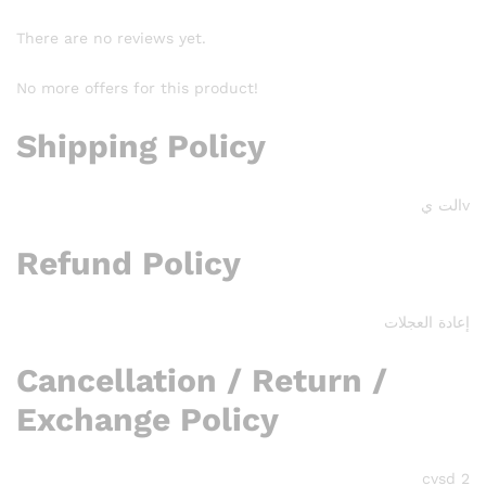
There are no reviews yet.
No more offers for this product!
Shipping Policy
vالت ي
Refund Policy
إعادة العجلات
Cancellation / Return /
Exchange Policy
cvsd 2