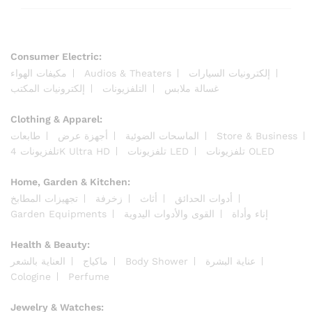
Consumer Electric:
مكيفات الهواء
Audios & Theaters
إلكترونيات السيارات
غسالة ملابس
التلفزيونات
إلكترونيات المكتب
Clothing & Apparel:
طابعات
أجهزة عرض
الماسحات الضوئية
Store & Business
تلفزيونات OLED
تلفزيونات LED
تلفزيونات 4K Ultra HD
Home, Garden & Kitchen:
أدوات الحدائق
أثاث
زخرفة
تجهيزات المطابخ
Garden Equipments
القوى والأدوات اليدوية
إناء وأداة
Health & Beauty:
العناية بالشعر
ماكياج
Body Shower
عناية البشرة
Cologine
Perfume
Jewelry & Watches: