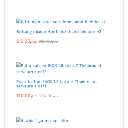
Brittany mixeur 4en1 inox ,hand blender v2
د.م.
219.95
د.م.
320.00
Pot à Lait en INOX 1.5 Litre // Théières et
serveurs à café
د.م.
140.00
د.م.
250.00