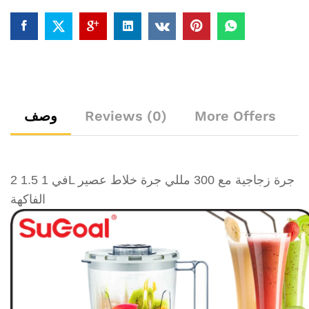
o
u
t
o
f
5
More Offers
Reviews (0)
وصف
2 في 1 1.5L جرة زجاجية مع 300 مللي جرة خلاط عصير
الفاكهة