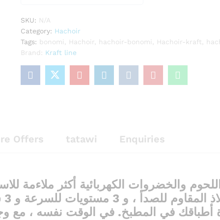
0
o
SKU:
N/A
u
Category:
Hachoir
t
Tags:
bonomi
,
Hachoir
,
hachoir-bonomi
,
Hachoir-kraft
,
hac
o
Brand:
Kraft line
f
5
re Offers
tatawi
Enquiries
لت
أطباقك في المطبخ. في الوقت نفسه ، مع وجو