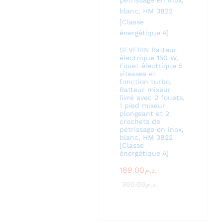
SEVERIN Batteur
électrique 150 W,
Fouet électrique 5
vitesses et
fonction turbo,
Batteur mixeur
livré avec 2 fouets,
1 pied mixeur
plongeant et 2
crochets de
pétrissage en inox,
blanc, HM 3822
[Classe
énergétique A]
189.00
د.م.
300.00
د.م.