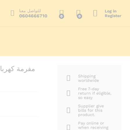
249.95
د.م.
أضف إلى السلة
380.00
د.م.
للتواصل معنا
Log in
0604666710
Register
0
0
ا
Shipping
worldwide
Free 7-day
return if eligible,
so easy
Supplier give
bills for this
product.
Pay online or
when receiving