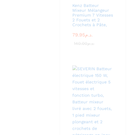
Kenz Batteur
Mixeur Mélangeur
Premium 7 Vitesses
2 Fouets et 2
Crochets à Pâte,
79.95
د.م.
140.00
د.م.