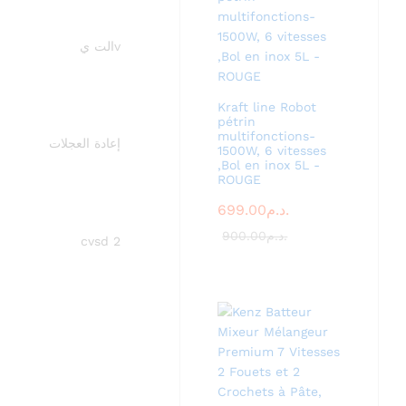
vالت ي
Kraft line Robot
pétrin
multifonctions-
إعادة العجلات
1500W, 6 vitesses
,Bol en inox 5L -
ROUGE
699.00
د.م.
900.00
د.م.
cvsd 2