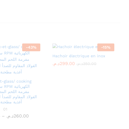
-
43
%
-
15
%
Hachoir électrique en inox
د.م.
د.م.
299.00
299.00
د.م.
د.م.
350.00
350.00
et-glass/ cooking
مفرمة اللحم المط
الفولاذ المقاوم للصدأ 
أغذية مطحنة 
5
01
د.م.
260.00
Price
5
–
د.م.
260.00
range:
229.95د.م.