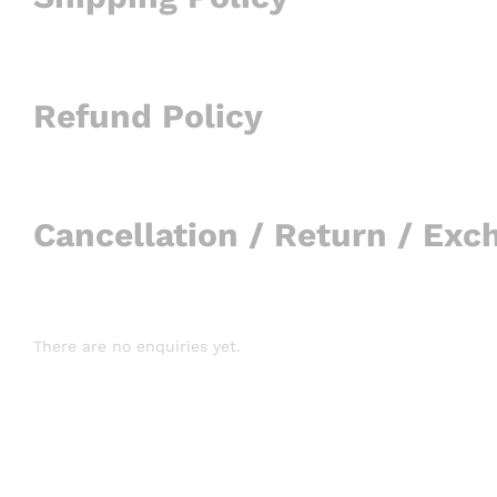
Refund Policy
Cancellation / Return / Exc
There are no enquiries yet.