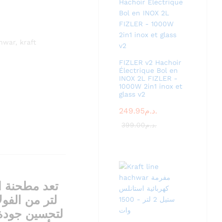
hwar
,
kraft
FIZLER v2 Hachoir
Électrique Bol en
INOX 2L FIZLER -
1000W 2in1 inox et
glass v2
249.95
د.م.
399.00
د.م.
لتحسين جودة 