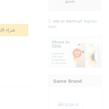
goods
Sell on Martfury?
Register
Now!
شراء الا
Same Brand