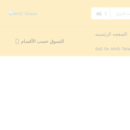
All
K
وصف
تخصيص
Reviews (0)
More Offers
الصفحه الرئيسيه
التسوق حسب الأقسام
Sell On MHD Tat