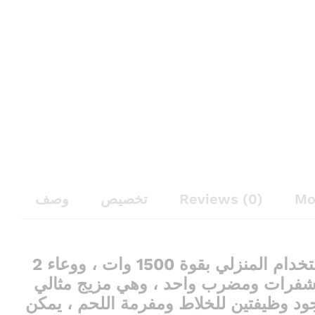
وصف
تخصيص
Reviews (0)
Mo
تعد مطحنة اللحوم والخضروات الكهربائية أكثر ملاءمة للاستخدام المنزلي بقوة 1500 وات ، ووعاء 2
ر من الفولاذ المقاوم للصدأ ، و 3 مستويات للسرعة و 3 شفرات ومضرب واحد ، وهي مزيج مثالي
د وظيفتين للخلاط ومفرمة اللحم ، يمكن