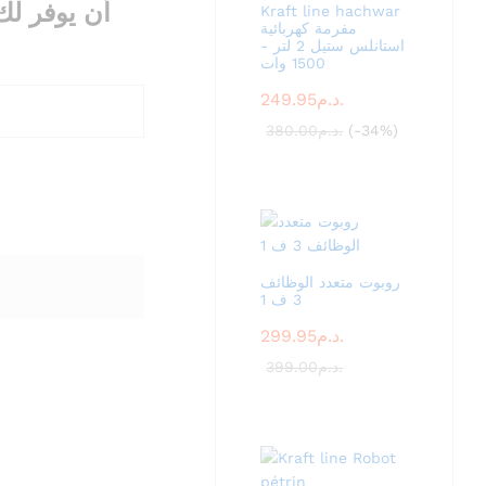
أن يوفر لك
Kraft line hachwar
مفرمة كهربائية
استانلس ستيل 2 لتر -
1500 وات
249.95
د.م.
380.00
د.م.
(-34%)
روبوت متعدد الوظائف
3 ف 1
299.95
د.م.
399.00
د.م.