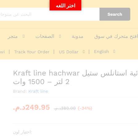
اختر اللغه
Search
raft line hachwar مفرمة كهربائية استانلس ستيل 2 لتر - 1500 وات
tatawi
Enquiries
فتح متجرك في سوق
مدونة
الصفحات
متجر
English
awi
Track Your Order
US Dollar
Kraft line hachwar مفرمة كهربائية استانلس ستيل
2 لتر – 1500 وات
Brand:
Kraft line
د.م.
249.95
د.م.
380.00
(-34%)
اختيار لون: