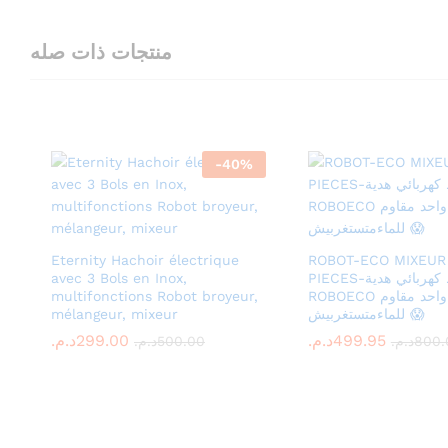
منتجات ذات صله
-
40
%
Eternity Hachoir électrique
ROBOT-ECO MIXEUR
avec 3 Bols en Inox,
PIECES-خلاط كهربائي هدية🤔
multifonctions Robot broyeur,
ROBOECO رقم واحد مقاوم
mélangeur, mixeur
للماءمتستغربيش 😱
د.م.
د.م.
299.00
299.00
د.م.
د.م.
499.95
499.95
د.م.
د.م.
500.00
500.00
د.م.
د.م.
800.
800.