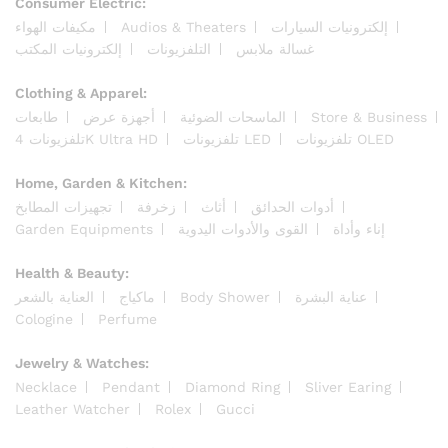
Consumer Electric:
مكيفات الهواء
Audios & Theaters
إلكترونيات السيارات
غسالة ملابس
التلفزيونات
إلكترونيات المكتب
Clothing & Apparel:
طابعات
أجهزة عرض
الماسحات الضوئية
Store & Business
تلفزيونات OLED
تلفزيونات LED
تلفزيونات 4K Ultra HD
Home, Garden & Kitchen:
أدوات الحدائق
أثاث
زخرفة
تجهيزات المطابخ
Garden Equipments
القوى والأدوات اليدوية
إناء وأداة
Health & Beauty:
العناية بالشعر
ماكياج
Body Shower
عناية البشرة
Cologine
Perfume
Jewelry & Watches:
Necklace
Pendant
Diamond Ring
Sliver Earing
Leather Watcher
Rolex
Gucci