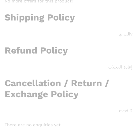
No more offers for this product!
Shipping Policy
vالت ي
Refund Policy
إعادة العجلات
Cancellation / Return /
Exchange Policy
cvsd 2
There are no enquiries yet.