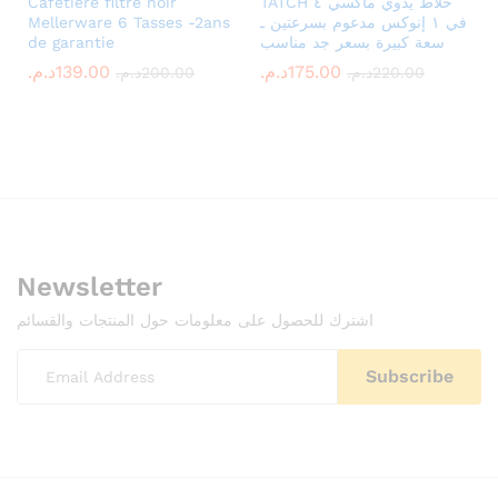
Cafetière filtre noir
TATCH خلاط يدوي ماكسي ٤
Mellerware 6 Tasses -2ans
في ١ إنوكس مدعوم بسرعتين ـ
de garantie
سعة كبيرة بسعر جد مناسب
د.م.
139.00
د.م.
175.00
د.م.
200.00
د.م.
220.00
Newsletter
اشترك للحصول على معلومات حول المنتجات والقسائم