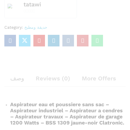
tatawi
0
o
Category:
حديقة ومطبخ
u
t
o
f
5
وصف
Reviews (0)
More Offers
Aspirateur eau et poussiere sans sac –
Aspirateur industriel – Aspirateur a cendres
– Aspirateur travaux – Aspirateur de garage
1200 Watts – BSS 1309 jaune-noir Clatronic.