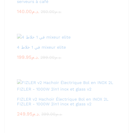
serveurs à café
140.00
د.م.
250.00
د.م.
4 في 1 خلاط mixeur elite
199.95
د.م.
299.00
د.م.
FIZLER v2 Hachoir Électrique Bol en INOX 2L
FIZLER - 1000W 2in1 inox et glass v2
249.95
د.م.
399.00
د.م.