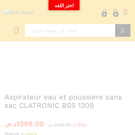
اختر اللغه
0
0
Search
Aspirateur eau et poussiere sans
sac CLATRONIC BSS 1309
د.م.
1399.00
د.م.
1700.00
(-18%)
Status:
In stock