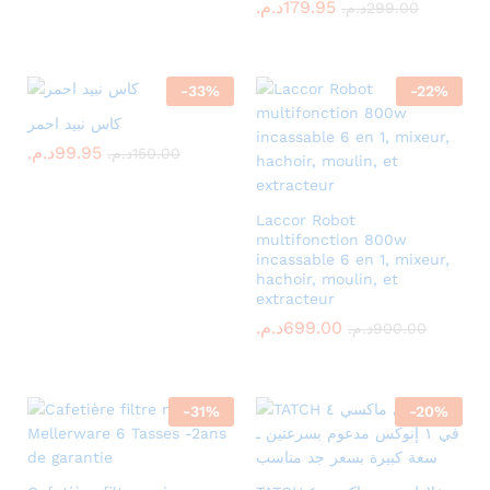
د.م.
179.95
د.م.
299.00
-
33
%
-
22
%
كاس نبيد احمر
د.م.
99.95
د.م.
150.00
Laccor Robot
multifonction 800w
incassable 6 en 1, mixeur,
hachoir, moulin, et
extracteur
د.م.
699.00
د.م.
900.00
-
31
%
-
20
%