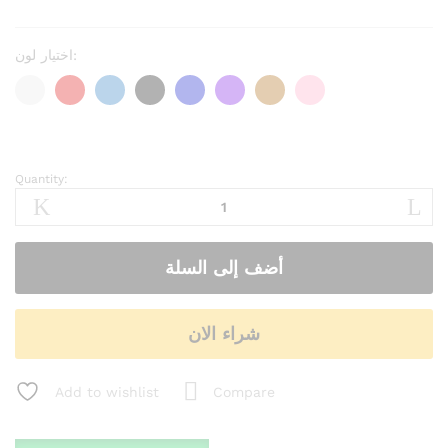
اختيار لون:
Quantity:
مخفقة
البيض
اليدوية
quantity
أضف إلى السلة
شراء الان
Add to wishlist
Compare