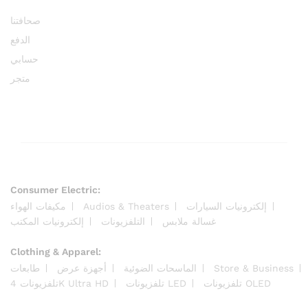
صحافتنا
الدفع
حسابي
متجر
Consumer Electric:
مكيفات الهواء
Audios & Theaters
إلكترونيات السيارات
غسالة ملابس
التلفزيونات
إلكترونيات المكتب
Clothing & Apparel:
طابعات
أجهزة عرض
الماسحات الضوئية
Store & Business
تلفزيونات OLED
تلفزيونات LED
تلفزيونات 4K Ultra HD