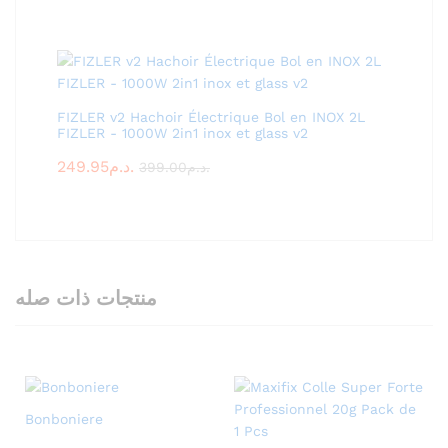
FIZLER v2 Hachoir Électrique Bol en INOX 2L
FIZLER - 1000W 2in1 inox et glass v2
249.95
د.م.
399.00
د.م.
منتجات ذات صله
Bonboniere