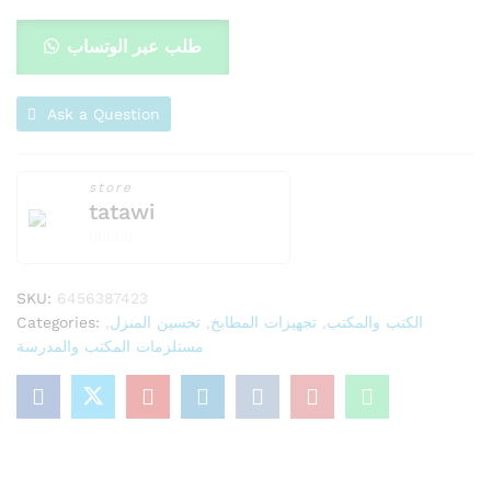
/
أبيض
طلب عبر الوتساب
/
خاصية
حامي
Ask a Question
الأطفال
quantity
store
tatawi
0
o
SKU:
6456387423
u
Categories:
,
تحسين المنزل
,
تجهيزات المطابخ
,
الكتب والمكتب
t
مستلزمات المكتب والمدرسة
o
f
5