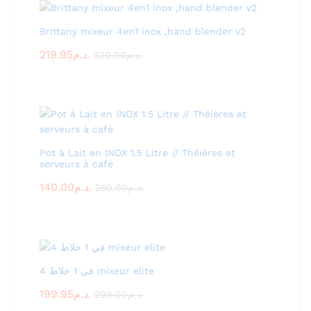
Brittany mixeur 4en1 inox ,hand blender v2
219.95
د.م.
320.00
د.م.
Pot à Lait en INOX 1.5 Litre // Théières et
serveurs à café
140.00
د.م.
250.00
د.م.
4 في 1 خلاط mixeur elite
199.95
د.م.
299.00
د.م.