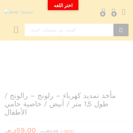
اختر اللغه
0
0
Search
مأخذ تمديد كهرباء – رلونج – رالونج /
طول 1,5 متر / أبيض / خاصية حامي
الأطفال
د.م.
59.00
د.م.
80.00
(-26%)