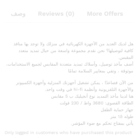
وصف
Reviews (0)
More Offers
هل لديك العديد من الأجهزة الكهربائية في منزلك ولا توجد بها منافذ
كافية لتوصيلها؟ نحن نقدم مجموعة واسعة من حبال تمديد متعدد
المقبس.
أضف مآخذ توصيل، وأسلاك تمديد متعددة المقابس لجميع الاستخدامات،
موثوقة ، وتفي بمعايير السلامة تمامًا
من الآن فصاعدًا ، يمكن تشغيل أجهزتك المنزلية وأجهزة الكمبيوتر
والأجهزة التلفزيونية وأنظمة hi-fi في وقت واحد.
هنا لدينا مأخذ التمديد نوع أنجيليك ب 5 مقابس
الطاقة القصوى: 3680 واط / 230 فولت
جهاز حماية الطفل
طوله 1.5 متر
يأتي بمفتاح تحكم مع ضوء المؤشر.
Only logged in customers who have purchased this product