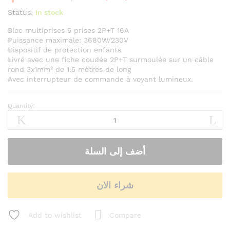
Status:
In stock
Bloc multiprises 5 prises 2P+T 16A
Puissance maximale: 3680W/230V
Dispositif de protection enfants
Livré avec une fiche coudée 2P+T surmoulée sur un câble
rond 3x1mm² de 1.5 mètres de long
Avec interrupteur de commande à voyant lumineux.
Quantity:
مأخذ
تمديد
كهرباء
-
أضف إلى السلة
رلونج
-
رالونج
شراء الان
/
طول
1,5
Add to wishlist
Compare
متر