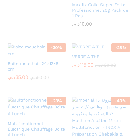
Maxifix Colle Super Forte
Professionnel 20g Pack de
1 Pcs
د.م.
10.00
-
30
%
-
28
%
VERRE A THE
Boite mouchoir 24×12×8
د.م.
115.00
د.م.
160.00
cm
د.م.
35.00
د.م.
50.00
-
23
%
-
40
%
Multifonctionnel
Électrique Chauffage Boîte
À Lunch