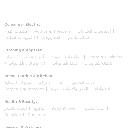
Consumer Electric:
إلكترونيات السيارات
Audios & Theaters
مكيفات الهواء
غسالة ملابس
التلفزيونات
إلكترونيات المكتب
Clothing & Apparel:
Store & Business
الماسحات الضوئية
أجهزة عرض
طابعات
تلفزيونات OLED
تلفزيونات LED
تلفزيونات 4K Ultra HD
Home, Garden & Kitchen:
أدوات الحدائق
أثاث
زخرفة
تجهيزات المطابخ
إناء وأداة
القوى والأدوات اليدوية
Garden Equipments
Health & Beauty:
عناية البشرة
Body Shower
ماكياج
العناية بالشعر
Cologine
Perfume
Jewelry & Watches: